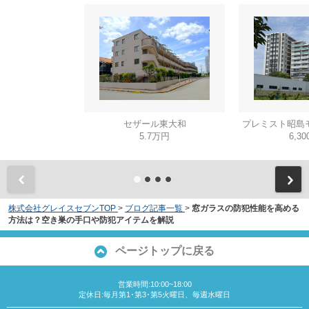
セザール東大和
プレミスト昭島
5.7万円
6,3
株式会社グレイスセブンTOP
>
ブログ記事一覧
>
窓ガラスの防犯性能を高める
方法は？空き巣の手口や防犯アイテムを解説
ページトップに戻る
営業時間:10:00~18:00
定休日:毎月第1･第3･第5火曜日、毎週水曜日