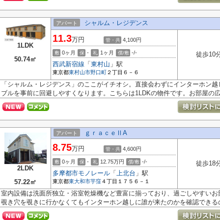
シャルム・レジデンス
アパート
11.3
万円
4,100円
管・共
1LDK
0ヶ月
-
1ヶ月
-/-
敷
保
礼
償/敷
徒歩10
50.74㎡
西武新宿線
「
東村山
」駅
東京都
東村山市
野口町
２丁目６－６
「シャルム・レジデンス」のここがイチオシ。直接会わずにインターホン越
ブルを事前に回避しやすくなります。こちらは1LDKの物件です。お部屋の広さ5
ｇｒａｃｅⅡΑ
アパート
8.75
万円
4,600円
管・共
0ヶ月
-
12.75万円
-/-
敷
保
礼
償/敷
徒歩18
2LDK
多摩都市モノレール
「
上北台
」駅
57.22㎡
東京都
東大和市
芋窪
４丁目１７５６－１
室内設備は洗面所独立・浴室乾燥機など豊富に揃っており、過ごしやすいお
覗き穴を覗きに行かなくてもインターホン越しに誰が来たのかを確認できるの.