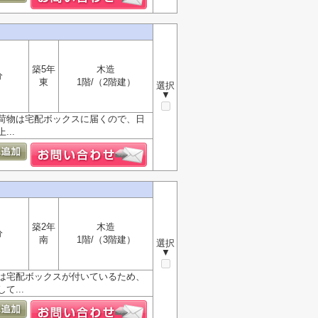
築5年
木造
分
東
1階/（2階建）
選択
▼
荷物は宅配ボックスに届くので、日
..
築2年
木造
分
南
1階/（3階建）
選択
▼
は宅配ボックスが付いているため、
...