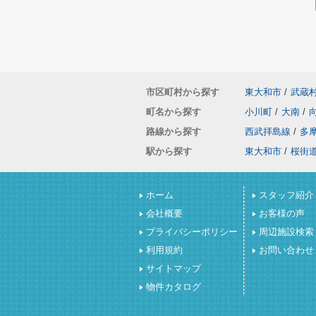
市区町村から探す
東大和市
/
武蔵
町名から探す
小川町
/
大南
/
路線から探す
西武拝島線
/
多
駅から探す
東大和市
/
桜街
ホーム
スタッフ紹介
会社概要
お客様の声
プライバシーポリシー
周辺施設検索
利用規約
お問い合わせ
サイトマップ
物件カタログ