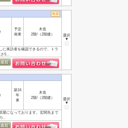
予定
木造
分
南東
2階/（2階建）
選択
▼
しに来訪者を確認できるので、トラ
...
築16
木造
分
年
2階/（2階建）
選択
東
▼
部屋になっております。玄関先まで
..