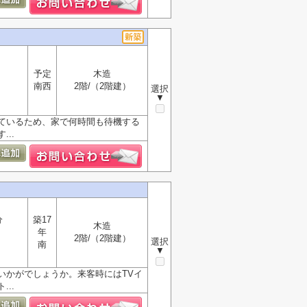
予定
木造
南西
2階/（2階建）
選択
▼
ているため、家で何時間も待機する
..
分
築17
木造
年
2階/（2階建）
選択
南
▼
いかがでしょうか。来客時にはTVイ
..