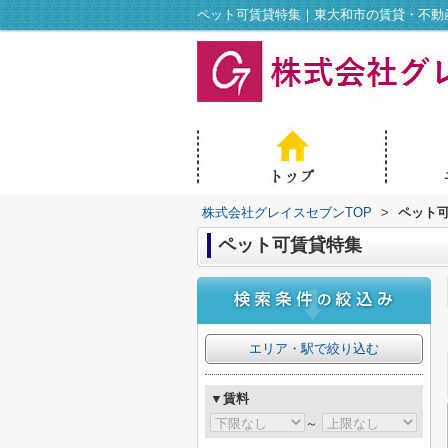
ペット可賃貸特集｜東大和市の賃貸・不動
株式会社グレイスセブンTOP
>
ペット
ペット可賃貸特集
エリア・駅で絞り込む
▼賃料
～