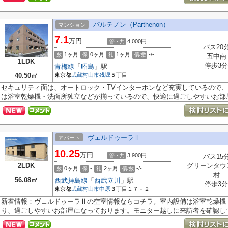
パルテノン（Parthenon）
マンション
7.1
万円
4,000円
管・共
バス20
1ヶ月
0ヶ月
1ヶ月
-/-
敷
保
礼
償/敷
五中南
1LDK
停歩3分
青梅線
「
昭島
」駅
40.50㎡
東京都
武蔵村山市
残堀
５丁目
セキュリティ面は、オートロック・TVインターホンなど充実しているので
は浴室乾燥機・洗面所独立などが揃っているので、快適に過ごしやすいお部屋.
ヴェルドゥーラⅡ
アパート
10.25
万円
3,900円
管・共
バス15
2LDK
グリーンタウ
0ヶ月
-
2ヶ月
-/-
敷
保
礼
償/敷
村
56.08㎡
西武拝島線
「
西武立川
」駅
停歩3分
東京都
武蔵村山市
中原
３丁目１７－２
新着情報：ヴェルドゥーラⅡの空室情報ならコチラ。室内設備は浴室乾燥機
り、過ごしやすいお部屋になっております。モニター越しに来訪者を確認して、