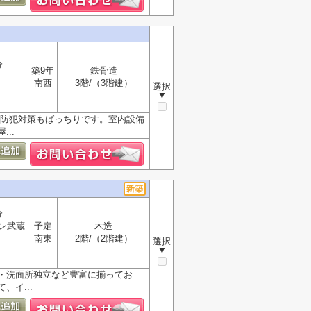
分
築9年
鉄骨造
南西
3階/（3階建）
選択
▼
、防犯対策もばっちりです。室内設備
..
分
ン武蔵
予定
木造
南東
2階/（2階建）
選択
▼
・洗面所独立など豊富に揃ってお
イ...