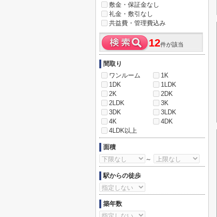
敷金・保証金なし
礼金・敷引なし
共益費・管理費込み
12
件が該当
間取り
ワンルーム
1K
1DK
1LDK
2K
2DK
2LDK
3K
3DK
3LDK
4K
4DK
4LDK以上
面積
～
駅からの徒歩
築年数