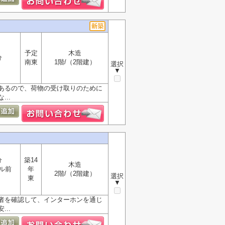
予定
木造
分
南東
1階/（2階建）
選択
▼
あるので、荷物の受け取りのために
..
分
築14
木造
ル前
年
2階/（2階建）
選択
東
▼
者を確認して、インターホンを通じ
..