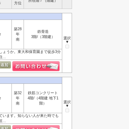
所在階 / （階建）
歩
方位
築28
鉄骨造
分
年
3階/（3階建）
選択
南
▼
しょうか。東大和保育園まで徒歩3分
..
築32
鉄筋コンクリート
分
年
4階/（4階建 地下1
選択
南
階）
▼
ています。知らない人が来た時でも
..