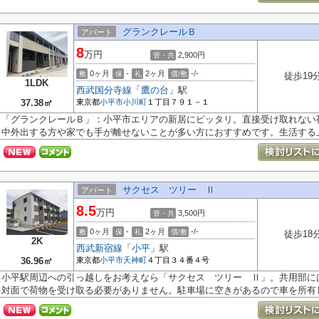
グランクレールＢ
アパート
8
万円
2,900円
管・共
0ヶ月
-
2ヶ月
-/-
敷
保
礼
償/敷
徒歩19
1LDK
西武国分寺線
「
鷹の台
」駅
37.38㎡
東京都
小平市
小川町
１丁目７９１－１
「グランクレールＢ」：小平市エリアの新居にピッタリ。直接受け取れない
中外出する方や家でも手が離せないことが多い方におすすめです。生活する上.
サクセス ツリー Ⅱ
アパート
8.5
万円
3,500円
管・共
0ヶ月
-
2ヶ月
-/-
敷
保
礼
償/敷
徒歩18
2K
西武新宿線
「
小平
」駅
36.96㎡
東京都
小平市
天神町
４丁目３４番４号
小平駅周辺への引っ越しをお考えなら「サクセス ツリー Ⅱ」。共用部に
対面で荷物を受け取る必要がありません。駐車場に空きがあるので車を所有して