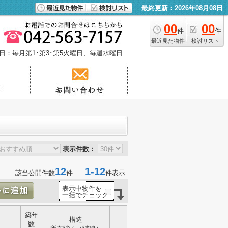
最終更新：2026年08月08日
00
00
件
件
最近見た物件
検討リスト
日：毎月第1･第3･第5火曜日、毎週水曜日
表示件数：
12
1-12
該当公開件数
件
件表示
表示中物件を
一括でチェック
築年
構造
数