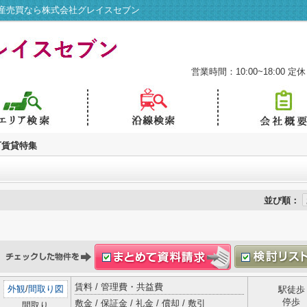
産売買なら株式会社グレイスセブン
営業時間：10:00~18:00
定休
可賃貸特集
並び順：
賃料 / 管理費・共益費
外観
/
間取り図
駅徒歩
停歩
敷金 / 保証金 / 礼金 / 償却 / 敷引
間取り