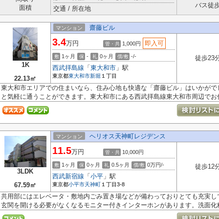
バス徒
面積
交通 / 所在地
齋藤ビル
マンション
3.4
万円
即入可
1,000円
管・共
1ヶ月
-
0ヶ月
-/-
敷
保
礼
償/敷
徒歩23
1K
西武拝島線
「
東大和市
」駅
東京都
東大和市
新堀
１丁目
22.13㎡
東大和市エリアでの住まいなら、住み心地も快適な「齋藤ビル」はいかがで
と気軽に通うことができます。東大和市にある西武拝島線東大和市周辺でお住.
ヘリオス天神町レジデンス
マンション
11.5
万円
10,000円
管・共
1ヶ月
0ヶ月
0.5ヶ月
0万円/-
敷
保
礼
償/敷
徒歩12
3LDK
西武新宿線
「
小平
」駅
67.59㎡
東京都
小平市
天神町
１丁目3-8
共用部にはエレベータ・敷地内ごみ置き場などが備わっておりとても充実し
玄関を開ける必要がなくなるモニター付きインターホンがあります。洗面化粧.