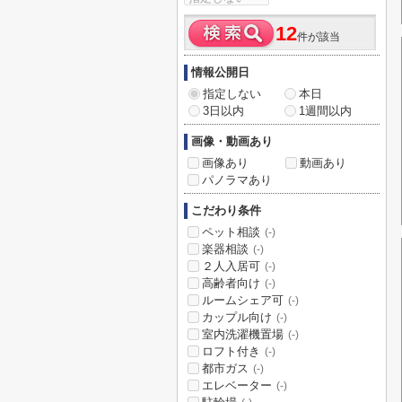
12
件が該当
情報公開日
指定しない
本日
3日以内
1週間以内
画像・動画あり
画像あり
動画あり
パノラマあり
こだわり条件
ペット相談
(-)
楽器相談
(-)
２人入居可
(-)
高齢者向け
(-)
ルームシェア可
(-)
カップル向け
(-)
室内洗濯機置場
(-)
ロフト付き
(-)
都市ガス
(-)
エレベーター
(-)