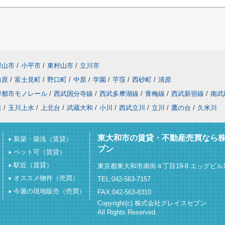
村山市
/
小平市
/
東村山市
/
立川市
向原
/
富士見町
/
野口町
/
中原
/
学園
/
芋窪
/
西砂町
/
清原
摩都市モノレール
/
西武国分寺線
/
西武多摩湖線
/
青梅線
/
西武新宿線
/
南武
道
/
玉川上水
/
上北台
/
武蔵大和
/
小川
/
西武立川
/
立川
/
鷹の台
/
久米川
東大和市の賃貸・不動産売買なら
新築・築浅（賃貸）
ブン
ペット可（賃貸）
駅近（賃貸）
東京都東大和市南街４丁目19-8 エッグビル1
オススメ物件（売買）
TEL:042-563-7157
今週の現地販売（売買）
FAX:042-563-8310
Copyright(c) 株式会社グレイスセブン
All Rights Reserved.