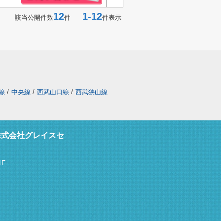
12
1-12
該当公開件数
件
件表示
線
/
中央線
/
西武山口線
/
西武狭山線
株式会社グレイスセ
F