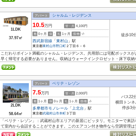
シャルム・レジデンス
アパート
10.5
万円
4,100円
管・共
1LDK
0ヶ月
-
1ヶ月
-/-
敷
保
礼
償/敷
徒歩10
37.97㎡
西武新宿線
「
東村山
」駅
東京都
東村山市
野口町
２丁目６－６
こだわりポイント満載のシャルム・レジデンス。共用部には宅配ボックスが
早く帰宅する必要がありません。収納はウォークインクロゼット・床下収納な.
ベリテ・レゾン
アパート
7.5
万円
2,000円
管・共
バス22
1ヶ月
0ヶ月
1ヶ月
-/-
敷
保
礼
償/敷
横田トンネ
2LDK
停歩3分
多摩都市モノレール
「
上北台
」駅
58.64㎡
東京都
武蔵村山市
本町
３丁目
「ベリテ・レゾン」：武蔵村山市エリアの新居にピッタリ。モニターで来訪
て室内から会話することができます。このエアコン付き物件なら空調管理は安.