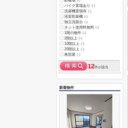
駐輪場
(-)
バイク置場あり
(-)
洗濯機置場有
(-)
浴室乾燥機
(-)
独立洗面台
(-)
ネット使用料無料
(-)
1階の物件
(-)
2階以上
(-)
10階以上
(-)
20階以上
(-)
角部屋
(-)
12
件が該当
新着物件