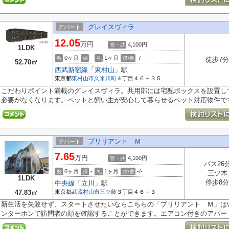
グレイスヴィラ
アパート
12.05
万円
4,100円
管・共
1LDK
0ヶ月
-
1ヶ月
-/-
敷
保
礼
償/敷
徒歩7分
52.70㎡
西武新宿線
「
東村山
」駅
東京都
東村山市
久米川町
４丁目４６－３５
こだわりポイント満載のグレイスヴィラ。共用部には宅配ボックスを設置し
必要がなくなります。ペットと飼い主が安心して暮らせるペット対応物件です.
ブリリアント Ｍ
アパート
7.65
万円
4,100円
管・共
バス26
0ヶ月
-
1ヶ月
-/-
敷
保
礼
償/敷
三ツ木
1LDK
停歩8分
中央線
「
立川
」駅
47.83㎡
東京都
武蔵村山市
三ツ藤
３丁目４６－３
新生活を失敗せず、スタートさせたいならこちらの「ブリリアント Ｍ」は
ンターホンで訪問者の顔を確認することができます。エアコン付きのアパート.