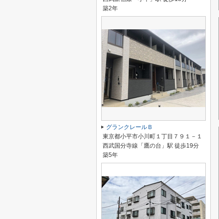
築2年
グランクレールＢ
東京都小平市小川町１丁目７９１－１
西武国分寺線「鷹の台」駅 徒歩19分
築5年