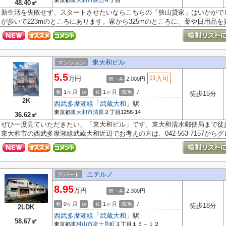
東京都
東大和市
狭山
４丁目
48.40㎡
新生活を失敗せず、スタートさせたいならこちらの「狭山貸家」はいかがで
が歩いて223mのところにあります。家から325mのところに、薬や日用品を買う
東大和ビル
マンション
5.5
万円
即入可
2,000円
管・共
1ヶ月
-
1ヶ月
-/-
敷
保
礼
償/敷
徒歩15分
2K
西武多摩湖線
「
武蔵大和
」駅
東京都
東大和市
清原
２丁目1258-14
36.62㎡
ぜひ一度見ていただきたい、「東大和ビル」です。東大和清水郵便局まで徒
東大和市の西武多摩湖線武蔵大和近辺でお考えの方は、042-563-7157からグレ.
エテルノ
アパート
8.95
万円
2,300円
管・共
0ヶ月
-
1ヶ月
-/-
敷
保
礼
償/敷
徒歩18分
2LDK
西武多摩湖線
「
武蔵大和
」駅
58.67㎡
東京都
東村山市
富士見町
３丁目１５－１２