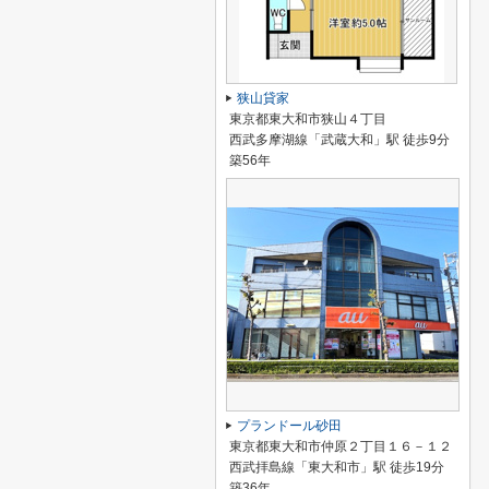
狭山貸家
東京都東大和市狭山４丁目
西武多摩湖線「武蔵大和」駅 徒歩9分
築56年
プランドール砂田
東京都東大和市仲原２丁目１６－１２
西武拝島線「東大和市」駅 徒歩19分
築36年