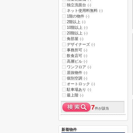
独立洗面台
(-)
ネット使用料無料
(-)
1階の物件
(-)
2階以上
(-)
10階以上
(-)
20階以上
(-)
角部屋
(-)
デザイナーズ
(-)
事務所可
(-)
飲食店可
(-)
高層ビル
(-)
ワンフロア
(-)
居抜物件
(-)
個別空調
(-)
オートロック
(-)
駐車場あり
(-)
最上階
(-)
7
件が該当
新着物件