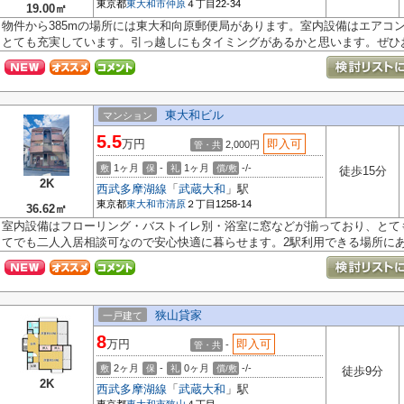
東京都
東大和市
仲原
４丁目22-34
19.00㎡
物件から385mの場所には東大和向原郵便局があります。室内設備はエアコ
とても充実しています。引っ越しにもタイミングがあるかと思います。ぜひお.
東大和ビル
マンション
5.5
万円
即入可
2,000円
管・共
1ヶ月
-
1ヶ月
-/-
敷
保
礼
償/敷
徒歩15分
2K
西武多摩湖線
「
武蔵大和
」駅
東京都
東大和市
清原
２丁目1258-14
36.62㎡
室内設備はフローリング・バストイレ別・浴室に窓などが揃っており、とて
てでも二人入居相談可なので安心快適に暮らせます。2駅利用できる場所にあり
狭山貸家
一戸建て
8
万円
即入可
-
管・共
2ヶ月
-
0ヶ月
-/-
敷
保
礼
償/敷
徒歩9分
2K
西武多摩湖線
「
武蔵大和
」駅