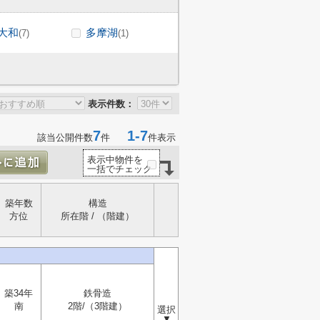
大和
多摩湖
(7)
(1)
表示件数：
7
1-7
該当公開件数
件
件表示
表示中物件を
一括でチェック
築年数
構造
方位
所在階 / （階建）
築34年
鉄骨造
南
2階/（3階建）
選択
▼