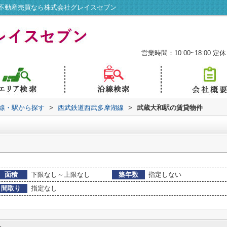
不動産売買なら株式会社グレイスセブン
営業時間：10:00~18:00
定休
路線・駅から探す
>
西武鉄道西武多摩湖線
>
武蔵大和駅の賃貸物件
面積
下限なし～上限なし
築年数
指定しない
間取り
指定なし