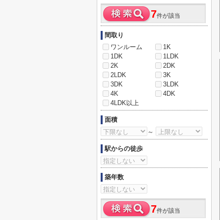
7
件が該当
間取り
ワンルーム
1K
1DK
1LDK
2K
2DK
2LDK
3K
3DK
3LDK
4K
4DK
4LDK以上
面積
～
駅からの徒歩
築年数
7
件が該当