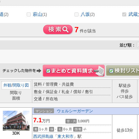
む
道
萩山
八坂
武蔵
(2)
(1)
(2)
7
件が該当
並び順：
賃料 / 管理費・共益費
外観
/
間取り図
駅徒歩
停歩
敷金 / 保証金 / 礼金 / 償却 / 敷引
間取り
バス徒歩
面積
交通 / 所在地
ウェルシーガーデン
マンション
7.1
万円
3,000円
管・共
1ヶ月
-
0ヶ月
-/-
敷
保
礼
償/敷
徒歩13分
3DK
西武拝島線
「
東大和市
」駅