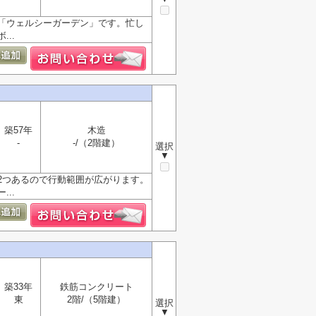
「ウェルシーガーデン」です。忙し
..
築57年
木造
-
-/（2階建）
選択
▼
2つあるので行動範囲が広がります。
..
築33年
鉄筋コンクリート
東
2階/（5階建）
選択
▼