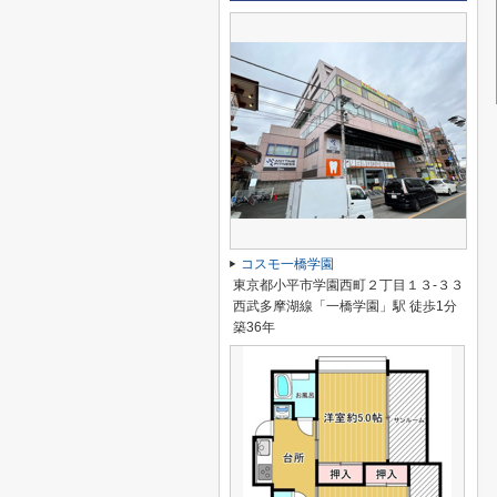
コスモ一橋学園
東京都小平市学園西町２丁目１３-３３
西武多摩湖線「一橋学園」駅 徒歩1分
築36年