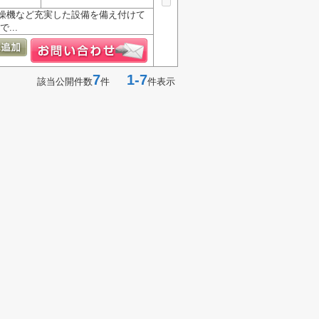
燥機など充実した設備を備え付けて
...
7
1-7
該当公開件数
件
件表示