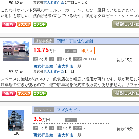
50.62㎡
東京都
東大和市
向原
２丁目１－１０
こだわりポイント満載のウェルシーガーデン。ぜひ一度見ていただきたい、
い朝にも嬉しい、洗面所が独立している物件。収納はクロゼット・シューズボ.
南街１丁目住付店舗
店舗事務所
13.75
万円
即入可
-
管・共
2ヶ月
-
0ヶ月
20.00％/-
敷
保
礼
償/敷
徒歩15分
西武拝島線
「
東大和市
」駅
57.31㎡
東京都
東大和市
南街
１丁目
スペースに無駄がないので、飲食店など幅広い活用が可能です。駅が周辺に
駐車場の空きがあるので、他で駐車場を契約する必要がありません。リフォー.
スズタカビル
マンション
3.5
万円
-
管・共
1ヶ月
-
0ヶ月
-/-
敷
保
礼
償/敷
徒歩19分
1K
西武拝島線
「
東大和市
」駅