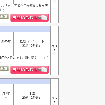
しょうか。西武信用金庫東大和支店
...
築45年
鉄筋コンクリート
-
3階/（3階建）
選択
▼
歩7分と近いです。新生活を、こちら
..
築9年
木造
南
2階/（2階建）
選択
▼