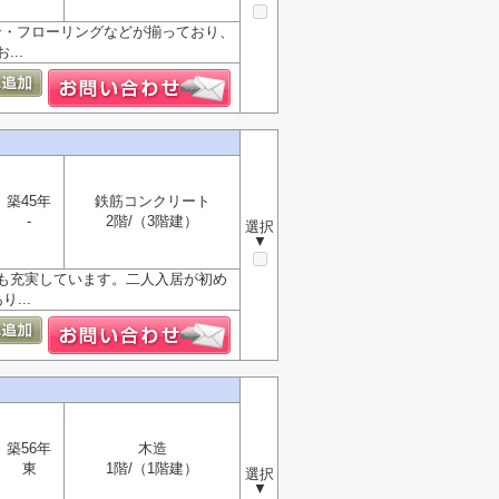
ン・フローリングなどが揃っており、
..
築45年
鉄筋コンクリート
-
2階/（3階建）
選択
▼
も充実しています。二人入居が初め
...
築56年
木造
東
1階/（1階建）
選択
▼