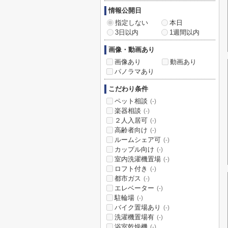
情報公開日
指定しない
本日
3日以内
1週間以内
画像・動画あり
画像あり
動画あり
パノラマあり
こだわり条件
ペット相談
(-)
楽器相談
(-)
２人入居可
(-)
高齢者向け
(-)
ルームシェア可
(-)
カップル向け
(-)
室内洗濯機置場
(-)
ロフト付き
(-)
都市ガス
(-)
エレベーター
(-)
駐輪場
(-)
バイク置場あり
(-)
洗濯機置場有
(-)
浴室乾燥機
(-)