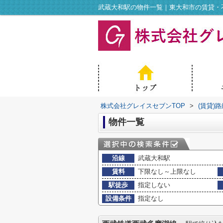
武蔵大和駅の物件一覧｜東大和市の賃貸・
株式会社グレイスセブンTOP
>
(賃貸)
物件一覧
沿線
武蔵大和駅
賃料
下限なし～上限なし
駅徒歩
指定しない
設備条件
指定なし