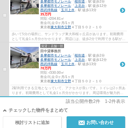
多摩都市モノレール
「
桜街道
」駅 徒歩2分
多摩都市モノレール
「
上北台
」駅 徒歩12分
西武拝島線
「
玉川上水
」駅 徒歩13分
35万円
間取:
-/204.81㎡
敷金/礼金:
0ヶ月/1ヶ月
東京都
東大和市
立野
４丁目５０２－１０
歩いて5分の場所に、サンドラッグ東大和桜ヶ丘店があります。初期費用
として礼金1ヵ月分がかかります。周辺には、徒歩2分で利用できる駅があ
ります。賃料は35万円です。2駅利用できる...
賃貸｜店舗一部
田中貸事務所
多摩都市モノレール
「
桜街道
」駅 徒歩2分
多摩都市モノレール
「
上北台
」駅 徒歩12分
西武拝島線
「
玉川上水
」駅 徒歩13分
70万円
間取:
-/330.00㎡
敷金/礼金:
0ヶ月/1ヶ月
東京都
東大和市
立野
４丁目５０２－１０
2駅利用できる立地となっていて、アクセスが良いです。トイレは2ヶ所あ
ります。初期費用として礼金1ヵ月分がかかります。周辺環境が魅力的な
好立地。
該当公開件数
2
件
1-2
件表示
チェックした物件をまとめて
検討リストに追加
お問い合わせ