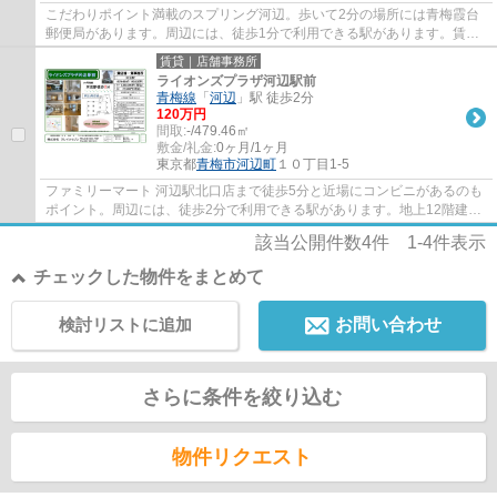
こだわりポイント満載のスプリング河辺。歩いて2分の場所には青梅霞台
郵便局があります。周辺には、徒歩1分で利用できる駅があります。賃料
は19.8万円です。開放感溢れた魅力的な物件...
賃貸｜店舗事務所
ライオンズプラザ河辺駅前
青梅線
「
河辺
」駅 徒歩2分
120万円
間取:
-/479.46㎡
敷金/礼金:
0ヶ月/1ヶ月
東京都
青梅市
河辺町
１０丁目1-5
ファミリーマート 河辺駅北口店まで徒歩5分と近場にコンビニがあるのも
ポイント。周辺には、徒歩2分で利用できる駅があります。地上12階建て
で景色も良く、多数のお問い合わせをいただ...
該当公開件数
4
件
1-4
件表示
チェックした物件をまとめて
検討リストに追加
お問い合わせ
さらに条件を絞り込む
物件リクエスト