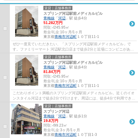
賃貸｜店舗事務所
スプリング河辺駅前メディカルビル
青梅線
「
河辺
」駅 徒歩4分
51.282万円
間取:
-/245.95㎡
敷金/礼金:
10ヶ月/1ヶ月
東京都
青梅市
河辺町
１０丁目11-1
ぜひ一度見ていただきたい、「スプリング河辺駅前メディカルビル」で
す。ファミリーマート 河辺駅北口店まで徒歩2分と近場にコンビニがある
のもポイント。周辺には、徒歩4分で利用でき...
賃貸｜店舗事務所
スプリング河辺駅前メディカルビル
青梅線
「
河辺
」駅 徒歩4分
81.84万円
間取:
-/245.95㎡
敷金/礼金:
10ヶ月/1ヶ月
東京都
青梅市
河辺町
１０丁目11-1
こだわりポイント満載のスプリング河辺駅前メディカルビル。近くのイオ
ンスタイル河辺まで徒歩2分で行けます。周辺には、徒歩4分で利用できる
駅があります。賃料は81.84万円です。こち...
賃貸｜店舗事務所
スプリング河辺
青梅線
「
河辺
」駅 徒歩1分
19.8万円
間取:
-/99.23㎡
敷金/礼金:
3ヶ月/1ヶ月
東京都
青梅市
河辺町
１０丁目1-3