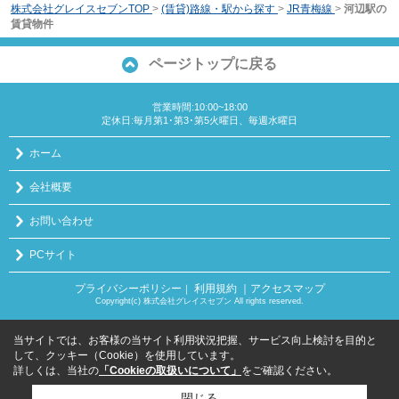
株式会社グレイスセブンTOP
>
(賃貸)路線・駅から探す
>
JR青梅線
>
河辺駅の
賃貸物件
ページトップに戻る
営業時間:10:00~18:00
定休日:毎月第1･第3･第5火曜日、毎週水曜日
ホーム
会社概要
お問い合わせ
PCサイト
プライバシーポリシー
利用規約
｜アクセスマップ
｜
Copyright(c) 株式会社グレイスセブン All rights reserved.
当サイトでは、お客様の当サイト利用状況把握、サービス向上検討を目的と
して、クッキー（Cookie）を使用しています。
詳しくは、当社の
「Cookieの取扱いについて」
をご確認ください。
閉じる