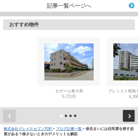
記事一覧ページへ
おすすめ物件
セザール東大和
プレミスト昭島
5.7万円
6,3
株式会社グレイスセブンTOP
>
ブログ記事一覧
>
仮住まいには住民票を移す必
要がある？移さないときのデメリットも解説