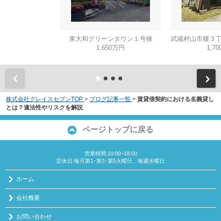
東大和グリーンタウン１号棟
1,650万円
1,7
株式会社グレイスセブンTOP
>
ブログ記事一覧
>
賃貸借契約における名義貸し
とは？違法性やリスクを解説
ページトップに戻る
営業時間:10:00~18:00
定休日:毎月第1･第3･第5火曜日、毎週水曜日
ホーム
会社概要
お問い合わせ