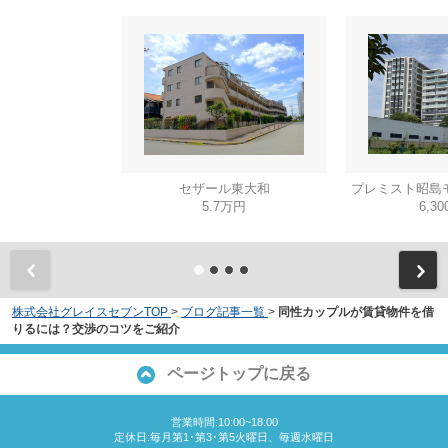
セザール東大和
プレミスト昭島
5.7万円
6,3
株式会社グレイスセブンTOP
>
ブログ記事一覧
>
同性カップルが賃貸物件を借
りるには？交渉のコツをご紹介
ページトップに戻る
営業時間:10:00~18:00
定休日:毎月第1･第3･第5火曜日、毎週水曜日