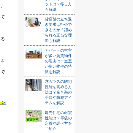
ットは？移し方
れ、
も解説
して
貸店舗の立ち退
き要求は拒否で
きるのか？認め
られる正当な理
える
由も解説
アパートの空室
が多い賃貸物件
高を
の理由は？空室
が多い物件の特
要で
徴を解説
窓ガラスの防犯
性能を高める方
法は？空き巣の
手口や防犯アイ
イン
テムを解説
建売住宅の耐震
性能は？等級の
定義や調べ方を
ご紹介