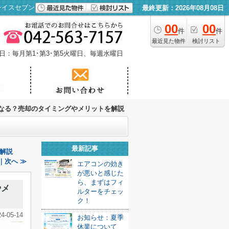
レイスセブン
最終更新：2026年08月08日
00
00
件
件
最近見た物件
検討リスト
日：毎月第1･第3･第5火曜日、毎週水曜日
なる？売却のタイミングやメリットを解説
最新記事
解説
｜次へ ≫
エアコンの効き
が悪いと感じた
ら、まずはフィ
やメ
ルターをチェッ
ク！
24-05-14
お知らせ：夏季
休業について