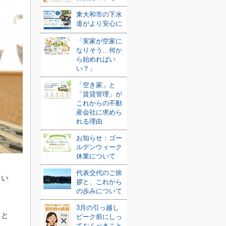
東大和市の下水
道がより安心に
「実家が空家に
なりそう…何か
ら始めればい
い？」
「空き家」と
「賃貸管理」が
これからの不動
産会社に求めら
れる理由
お知らせ：ゴー
ルデンウィーク
休業について
代表交代のご挨
もい
拶と、これから
の歩みについて
3月の引っ越し
ると
ピーク前にしっ
ておくべきこと