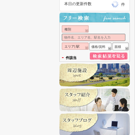
本日の更新件数
件
種別
エリア| 駅
価格/賃料
面積
-
件該当