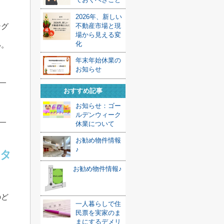
2026年、新しい
ング
不動産市場と現
場から見える変
化
い。
年末年始休業の
お知らせ
おすすめ記事
お知らせ：ゴー
ルデンウィーク
休業について
お勧め物件情報
♪
るタ
お勧め物件情報♪
のど
一人暮らしで住
民票を実家のま
まにするデメリ