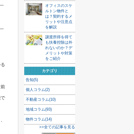
オフィスのスケ
ルトン物件と
は？契約するメ
リットや注意点
を解説
譲渡所得を得て
も扶養控除は外
れないのか？デ
メリットや対策
をご紹介
かる
カテゴリ
。
告知(5)
産前
個人コラム(2)
能で
不動産コラム(10)
地域コラム(93)
物件コラム(14)
り、
>>全ての記事を見る