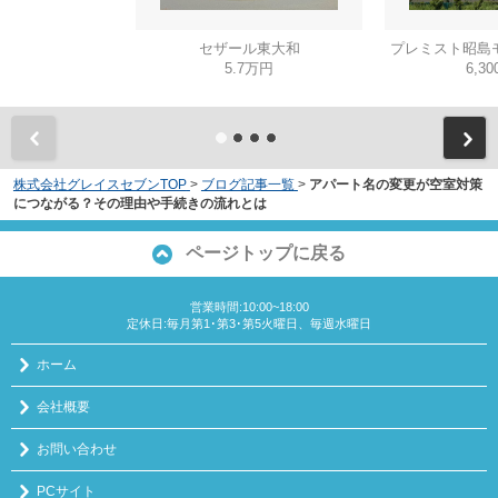
セザール東大和
プレミスト昭島
5.7万円
6,3
株式会社グレイスセブンTOP
>
ブログ記事一覧
>
アパート名の変更が空室対策
につながる？その理由や手続きの流れとは
ページトップに戻る
営業時間:10:00~18:00
定休日:毎月第1･第3･第5火曜日、毎週水曜日
ホーム
会社概要
お問い合わせ
PCサイト