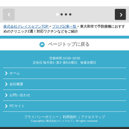
株式会社グレイスセブンTOP
>
ブログ記事一覧
>
東大和市で予防接種におすす
めのクリニック2選！対応ワクチンなどをご紹介
ページトップに戻る
営業時間:10:00~18:00
定休日:毎月第1･第3･第5火曜日、毎週水曜日
ホーム
会社概要
お問い合わせ
PCサイト
プライバシーポリシー
利用規約
｜アクセスマップ
｜
Copyright(c) 株式会社グレイスセブン All rights reserved.