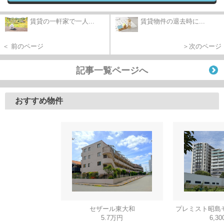
賃貸の一軒家で一人...
賃貸物件の退去時に...
＜ 前のページ
＞次のページ
記事一覧ページへ
おすすめ物件
セザール東大和
プレミスト昭島
5.7万円
6,3