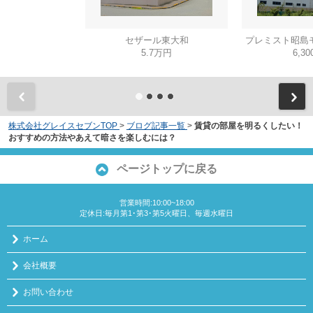
セザール東大和
プレミスト昭島
5.7万円
6,3
株式会社グレイスセブンTOP
>
ブログ記事一覧
>
賃貸の部屋を明るくしたい！
おすすめの方法やあえて暗さを楽しむには？
ページトップに戻る
営業時間:10:00~18:00
定休日:毎月第1･第3･第5火曜日、毎週水曜日
ホーム
会社概要
お問い合わせ