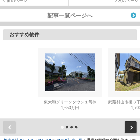
＜ 前のページ
＞次のページ
記事一覧ページへ
おすすめ物件
東大和グリーンタウン１号棟
1,650万円
1,7