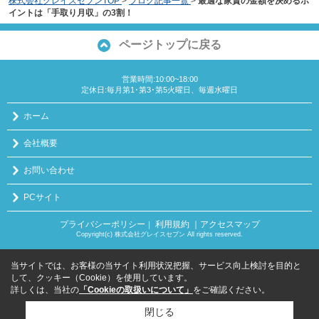
株式会社グレイスセブンTOP
>
ブログ記事一覧
>
最適な家賃の金額を決めるポ
イントは「手取り月収」の3割！
ページトップに戻る
営業時間:10:00~18:00
定休日:毎月第1･第3･第5火曜日、毎週水曜日
ホーム
会社概要
お問い合わせ
PCサイト
プライバシーポリシー
利用規約
｜アクセスマップ
｜
Copyright(c) 株式会社グレイスセブン All rights reserved.
当サイトでは、お客様の当サイト利用状況把握、サービス向上検討を目的と
して、クッキー（Cookie）を使用しています。
詳しくは、当社の
「Cookieの取扱いについて」
をご確認ください。
閉じる