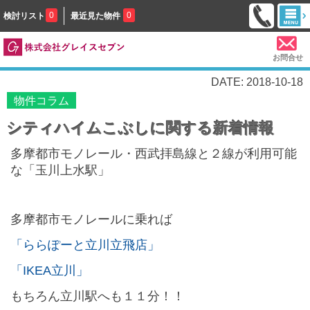
0
0
検討リスト
最近見た物件
お問合せ
DATE: 2018-10-18
物件コラム
シティハイムこぶしに関する新着情報
多摩都市モノレール・西武拝島線と２線が利用可能
な「玉川上水駅」
多摩都市モノレールに乗れば
「ららぽーと立川立飛店」
「IKEA立川」
もちろん立川駅へも１１分！！