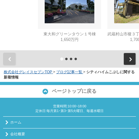
東大和グリーンタウン１号棟
1,650万円
1,7
株式会社グレイスセブンTOP
>
ブログ記事一覧
>
シティハイムこぶしに関する
新着情報
ページトップに戻る
営業時間:10:00~18:00
定休日:毎月第1･第3･第5火曜日、毎週水曜日
ホーム
会社概要