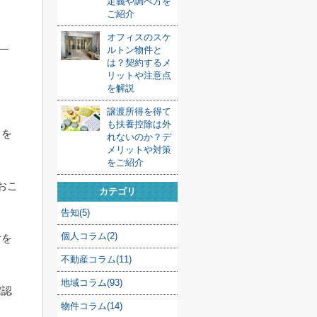
定義や調べ方を
ご紹介
オフィスのスケ
ルトン物件と
は？契約するメ
リットや注意点
を解説
譲渡所得を得て
も扶養控除は外
きを
れないのか？デ
メリットや対策
をご紹介
おこ
カテゴリ
告知(5)
個人コラム(2)
付を
不動産コラム(11)
地域コラム(93)
確認
物件コラム(14)