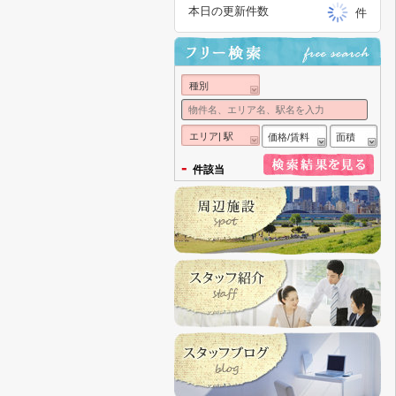
本日の更新件数
件
種別
エリア| 駅
価格/賃料
面積
-
件該当