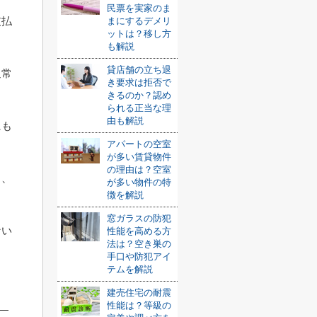
民票を実家のま
支払
まにするデメリ
ットは？移し方
も解説
貸店舗の立ち退
通常
き要求は拒否で
きるのか？認め
られる正当な理
由も解説
にも
アパートの空室
が多い賃貸物件
の理由は？空室
も、
が多い物件の特
徴を解説
窓ガラスの防犯
ない
性能を高める方
法は？空き巣の
手口や防犯アイ
テムを解説
建売住宅の耐震
性能は？等級の