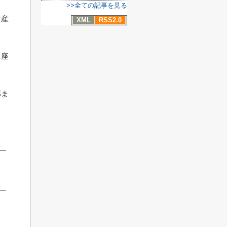
>>全ての記事を見る
財産
XML
RSS2.0
口座
部ま