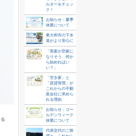
ルターをチェッ
ク！
お知らせ：夏季
休業について
東大和市の下水
道がより安心に
「実家が空家に
なりそう…何か
ら始めればい
い？」
「空き家」と
「賃貸管理」が
これからの不動
産会社に求めら
れる理由
お知らせ：ゴー
ルデンウィーク
なる
休業について
代表交代のご挨
拶と、これから