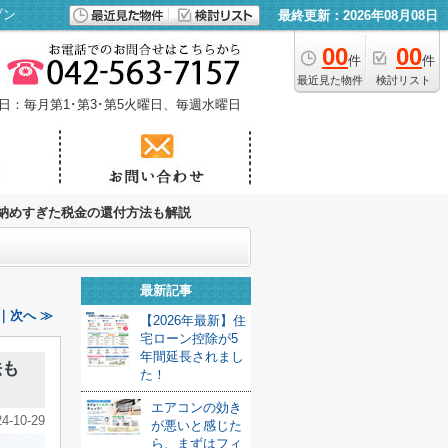
ブン
最終更新：2026年08月08日
00
00
件
件
最近見た物件
検討リスト
日：毎月第1･第3･第5火曜日、毎週水曜日
納めすぎた税金の還付方法も解説
最新記事
｜次へ ≫
【2026年最新】住
宅ローン控除が5
年間延長されまし
法も
た！
エアコンの効き
24-10-29
が悪いと感じた
ら、まずはフィ