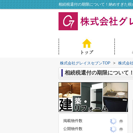
相続税還付の期限について！納めすぎた税
株式会社グレイスセブンTOP
>
株式会
相続税還付の期限について
掲載物件数
件
公開物件数
件