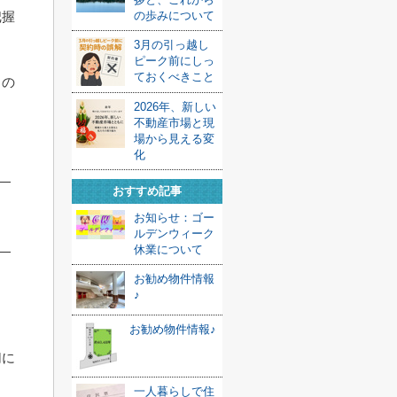
把握
の歩みについて
3月の引っ越し
ピーク前にしっ
ておくべきこと
きの
2026年、新しい
不動産市場と現
場から見える変
化
おすすめ記事
お知らせ：ゴー
ルデンウィーク
休業について
お勧め物件情報
♪
お勧め物件情報♪
切に
一人暮らしで住