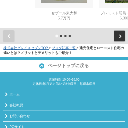
セザール東大和
プレミスト昭島
5.7万円
6,3
株式会社グレイスセブンTOP
>
ブログ記事一覧
>
建売住宅とローコスト住宅の
違いとは？メリットとデメリットもご紹介！
ページトップに戻る
営業時間:10:00~18:00
定休日:毎月第1･第3･第5火曜日、毎週水曜日
ホーム
会社概要
お問い合わせ
PCサイト