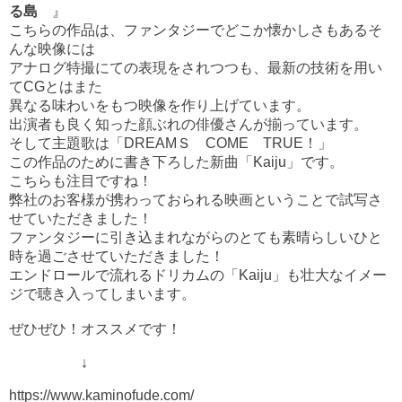
る島
』
こちらの作品は、ファンタジーでどこか懐かしさもあるそ
んな映像には
アナログ特撮にての表現をされつつも、最新の技術を用い
てCGとはまた
異なる味わいをもつ映像を作り上げています。
出演者も良く知った顔ぶれの俳優さんが揃っています。
そして主題歌は「DREAMＳ COME TRUE！」
この作品のために書き下ろした新曲「Kaiju」です。
こちらも注目ですね！
弊社のお客様が携わっておられる映画ということで試写さ
せていただきました！
ファンタジーに引き込まれながらのとても素晴らしいひと
時を過ごさせていただきました！
エンドロールで流れるドリカムの「Kaiju」も壮大なイメー
ジで聴き入ってしまいます。
ぜひぜひ！オススメです！
↓
https://www.kaminofude.com/