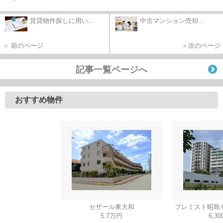
賃貸物件探しに用い...
中古マンション売却...
＜ 前のページ
＞次のページ
記事一覧ページへ
おすすめ物件
セザール東大和
プレミスト昭島
5.7万円
6,3