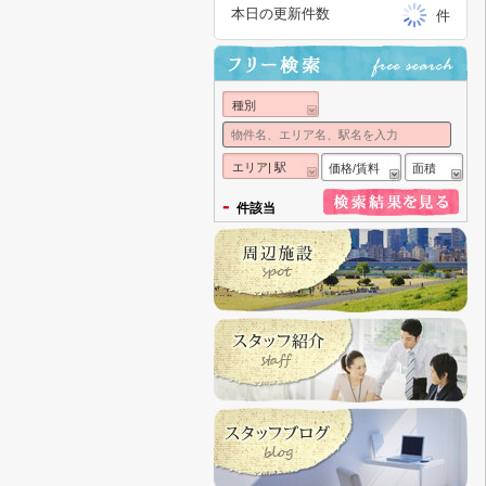
本日の更新件数
件
種別
エリア| 駅
価格/賃料
面積
-
件該当