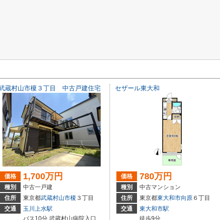
武蔵村山市榎３丁目 中古戸建住宅
セザール東大和
1,700万円
780万円
価格
価格
種別
中古一戸建
種別
中古マンション
住所
東京都
武蔵村山市
榎
３丁目
住所
東京都
東大和市
向原
６丁目
交通
玉川上水駅
交通
東大和市駅
バス10分 武蔵村山病院入口 停歩7分
徒歩9分