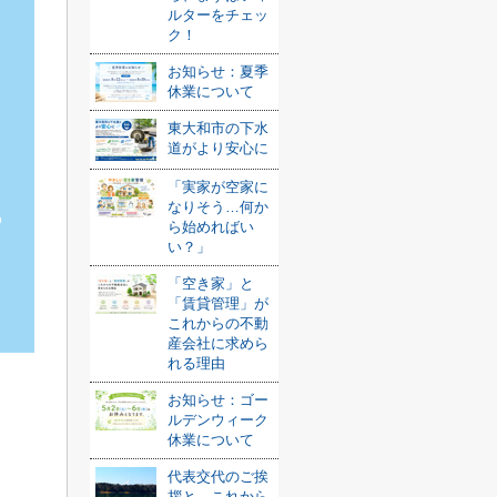
ルターをチェッ
ク！
お知らせ：夏季
休業について
東大和市の下水
道がより安心に
「実家が空家に
なりそう…何か
ら始めればい
い？」
「空き家」と
「賃貸管理」が
これからの不動
産会社に求めら
れる理由
お知らせ：ゴー
ルデンウィーク
休業について
代表交代のご挨
拶と、これから