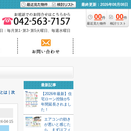
最終更新：2026年08月08日
00
00
件
件
最近見た物件
検討リスト
日：毎月第1･第3･第5火曜日、毎週水曜日
最新記事
とは｜次
【2026年最新】住
宅ローン控除が5
年間延長されまし
た！
エアコンの効き
24-04-15
が悪いと感じた
ら、まずはフィ