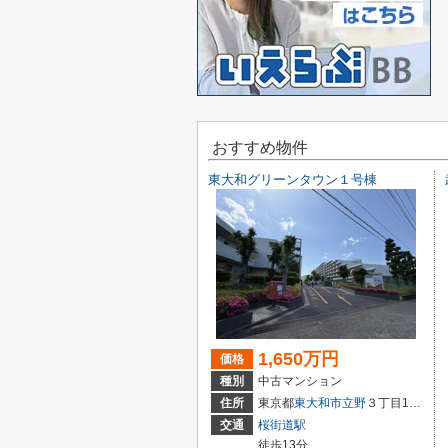
おすすめ物件
東大和グリーンタウン１号棟
1,650万円
価格
種別
中古マンション
住所
東京都
東大和市
立野
３丁目1293-10
交通
桜街道駅
徒歩13分