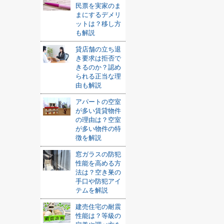
民票を実家のま
まにするデメリ
ットは？移し方
も解説
貸店舗の立ち退
き要求は拒否で
きるのか？認め
られる正当な理
由も解説
アパートの空室
が多い賃貸物件
の理由は？空室
が多い物件の特
徴を解説
窓ガラスの防犯
性能を高める方
法は？空き巣の
手口や防犯アイ
テムを解説
建売住宅の耐震
性能は？等級の