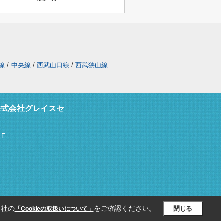
線
/
中央線
/
西武山口線
/
西武狭山線
株式会社グレイスセ
F
当社の
をご確認ください。
閉じる
「Cookieの取扱いについて」