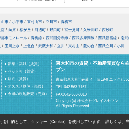
村山市
/
小平市
/
東村山市
/
立川市
/
青梅市
大南
/
向原
/
桜が丘
/
河辺町
/
野口町
/
富士見町
/
久米川町
/
西砂町
摩都市モノレール
/
青梅線
/
西武国分寺線
/
西武多摩湖線
/
西武新宿線
/
南武
道
/
玉川上水
/
上北台
/
武蔵大和
/
立川
/
東村山
/
鷹の台
/
西武立川
/
小川
東大和市の賃貸・不動産売買なら
新築・築浅（賃貸）
ブン
ペット可（賃貸）
駅近（賃貸）
東京都東大和市南街４丁目19-8 エッグビル1
オススメ物件（売買）
TEL:042-563-7157
今週の現地販売（売買）
FAX:042-563-8310
Copyright(c) 株式会社グレイスセブン
All Rights Reserved.
を目的として、クッキー（Cookie）を使用しています。
詳しくは、