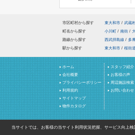
市区町村から探す
東大和市
/
武蔵
町名から探す
小川町
/
南街
/
路線から探す
西武拝島線
/
多
駅から探す
東大和市
/
桜街
ホーム
スタッフ紹介
会社概要
お客様の声
プライバシーポリシー
周辺施設検索
利用規約
お問い合わせ
サイトマップ
物件カタログ
当サイトでは、お客様の当サイト利用状況把握、サービス向上検討