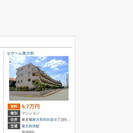
セザール東大和
5.7万円
賃料
種別
マンション
住所
東京都
東大和市
向原
６丁目935-1
交通
東大和市駅
徒歩9分