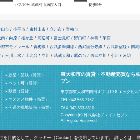
バス10分 武蔵村山病院入口 停歩7分
徒歩9分
村山市
/
小平市
/
東村山市
/
立川市
/
青梅市
大南
/
向原
/
桜が丘
/
河辺町
/
富士見町
/
野口町
/
神明
/
芋窪
摩都市モノレール
/
青梅線
/
西武多摩湖線
/
西武国分寺線
/
西武新宿線
/
南武
道
/
玉川上水
/
上北台
/
立川
/
武蔵大和
/
鷹の台
/
西武立川
/
小川
/
河辺
東大和市の賃貸・不動産売買なら
新築・築浅（賃貸）
ブン
ペット可（賃貸）
駅近（賃貸）
東京都東大和市南街４丁目19-8 エッグビル1
オススメ物件（売買）
TEL:042-563-7157
今週の現地販売（売買）
FAX:042-563-8310
Copyright(c) 株式会社グレイスセブン
All Rights Reserved.
を目的として、クッキー（Cookie）を使用しています。
詳しくは、