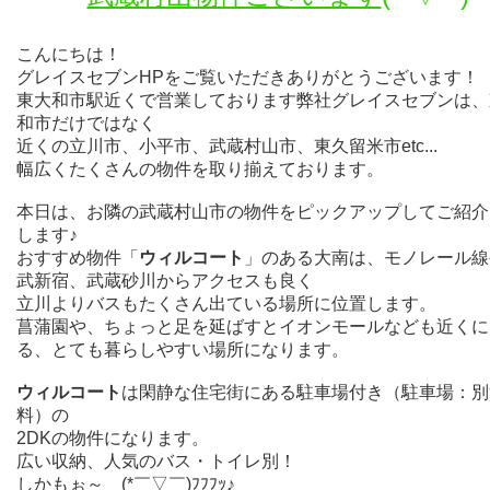
こんにちは！
グレイスセブンHPをご覧いただきありがとうございます！
東大和市駅近くで営業しております弊社グレイスセブンは、
和市だけではなく
近くの立川市、小平市、武蔵村山市、東久留米市etc...
幅広くたくさんの物件を取り揃えております。
本日は、お隣の武蔵村山市の物件をピックアップしてご紹介
します♪
おすすめ物件「
ウィルコート
」のある大南は、モノレール線
武新宿、武蔵砂川からアクセスも良く
立川よりバスもたくさん出ている場所に位置します。
菖蒲園や、ちょっと足を延ばすとイオンモールなども近くに
る、とても暮らしやすい場所になります。
ウィルコート
は閑静な住宅街にある駐車場付き（駐車場：別
料）の
2DKの物件になります。
広い収納、人気のバス・トイレ別！
しかもぉ～ (*￣▽￣)ﾌﾌﾌｯ♪