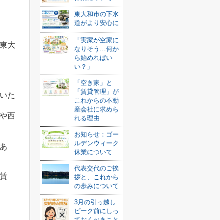
東大和市の下水
道がより安心に
「実家が空家に
東大
なりそう…何か
ら始めればい
い？」
「空き家」と
「賃貸管理」が
いた
これからの不動
産会社に求めら
や西
れる理由
お知らせ：ゴー
ルデンウィーク
あ
休業について
代表交代のご挨
賃
拶と、これから
の歩みについて
3月の引っ越し
ピーク前にしっ
ておくべきこと