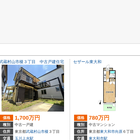
武蔵村山市榎３丁目 中古戸建住宅
セザール東大和
1,700万円
780万円
価格
価格
種別
中古一戸建
種別
中古マンション
住所
東京都
武蔵村山市
榎
３丁目
住所
東京都
東大和市
向原
６丁目
交通
玉川上水駅
交通
東大和市駅