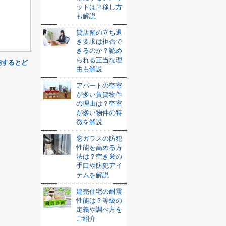
ットは？移し方
も解説
貸店舗の立ち退
き要求は拒否で
きるのか？認め
られる正当な理
納するとど
由も解説
アパートの空室
が多い賃貸物件
の理由は？空室
が多い物件の特
徴を解説
窓ガラスの防犯
性能を高める方
法は？空き巣の
手口や防犯アイ
テムを解説
建売住宅の耐震
性能は？等級の
定義や調べ方を
ご紹介