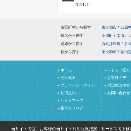
徒歩13分
市区町村から探す
東大和市
/
武蔵
町名から探す
小川町
/
南街
/
路線から探す
西武拝島線
/
多
駅から探す
東大和市
/
桜街
ホーム
スタッフ紹介
会社概要
お客様の声
プライバシーポリシー
周辺施設検索
利用規約
お問い合わせ
サイトマップ
物件カタログ
当サイトでは、お客様の当サイト利用状況把握、サービス向上検討