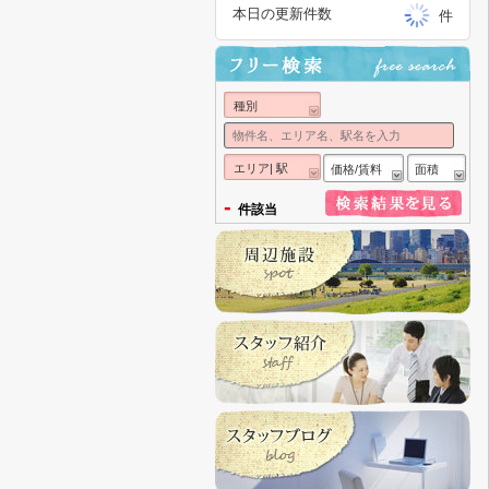
本日の更新件数
件
種別
エリア| 駅
価格/賃料
面積
-
件該当