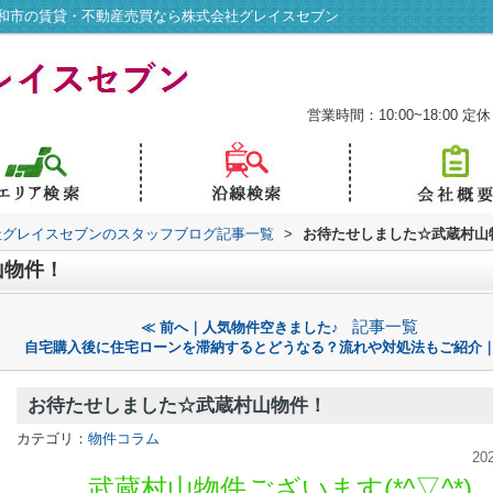
和市の賃貸・不動産売買なら株式会社グレイスセブン
営業時間：10:00~18:00
定休
社グレイスセブンのスタッフブログ記事一覧
>
お待たせしました☆武蔵村山
山物件！
記事一覧
≪ 前へ｜人気物件空きました♪
自宅購入後に住宅ローンを滞納するとどうなる？流れや対処法もご紹介｜
お待たせしました☆武蔵村山物件！
カテゴリ：
物件コラム
20
武蔵村山物件ございます
(*^▽^*)