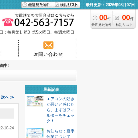
最終更新：2026年08月07日
00
00
件
件
最近見た物件
検討リスト
日：毎月第1･第3･第5火曜日、毎週水曜日
物件！
最新記事
次へ ≫
エアコンの効き
が悪いと感じた
ら、まずはフィ
ルターをチェッ
ク！
22-10-24
お知らせ：夏季
休業について