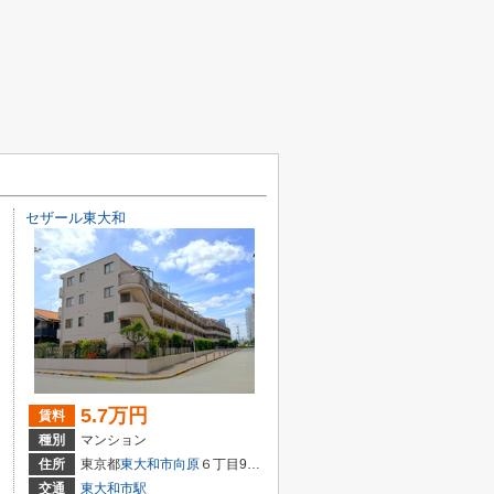
セザール東大和
5.7万円
賃料
種別
マンション
住所
東京都
東大和市
向原
６丁目935-1
交通
東大和市駅