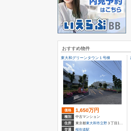
おすすめ物件
東大和グリーンタウン１号棟
1,650万円
価格
種別
中古マンション
住所
東京都
東大和市
立野
３丁目1293-10
交通
桜街道駅