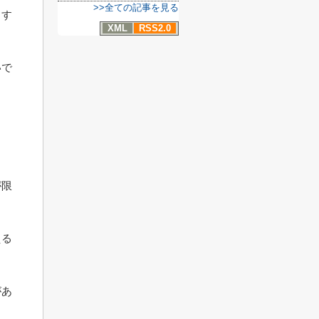
>>全ての記事を見る
、す
XML
RSS2.0
いで
が限
える
があ