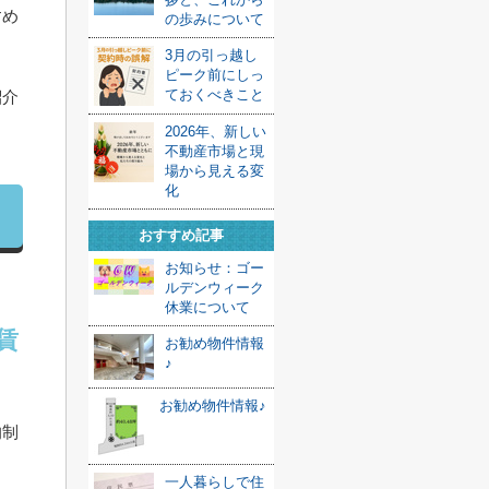
すめ
の歩みについて
3月の引っ越し
ピーク前にしっ
ておくべきこと
紹介
2026年、新しい
不動産市場と現
場から見える変
化
おすすめ記事
お知らせ：ゴー
ルデンウィーク
休業について
賃
お勧め物件情報
♪
お勧め物件情報♪
的制
一人暮らしで住