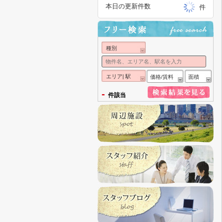
本日の更新件数
件
種別
エリア| 駅
価格/賃料
面積
-
件該当