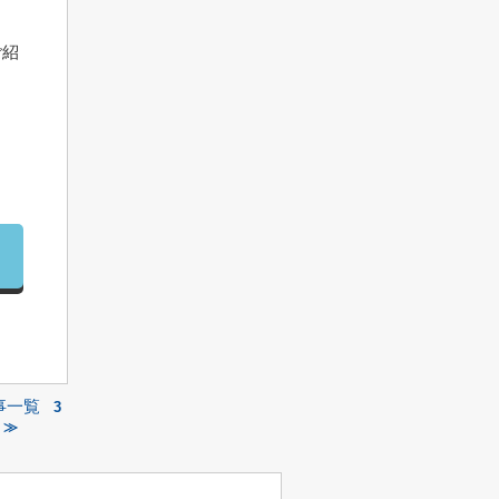
ご紹
事一覧
3
 ≫