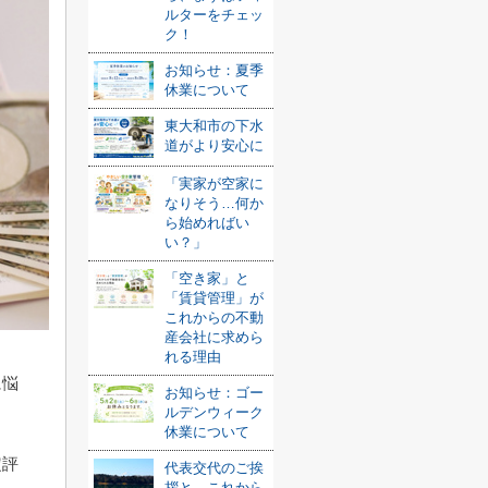
ルターをチェッ
ク！
お知らせ：夏季
休業について
東大和市の下水
道がより安心に
「実家が空家に
なりそう…何か
ら始めればい
い？」
「空き家」と
「賃貸管理」が
これからの不動
産会社に求めら
れる理由
に悩
お知らせ：ゴー
ルデンウィーク
休業について
定評
代表交代のご挨
拶と、これから