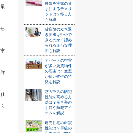
民票を実家のま
は最
まにするデメリ
ットは？移し方
も解説
がら
貸店舗の立ち退
き要求は拒否で
きるのか？認め
られる正当な理
ご家
由も解説
アパートの空室
が多い賃貸物件
の理由は？空室
、詳
が多い物件の特
徴を解説
窓ガラスの防犯
る仕
性能を高める方
法は？空き巣の
よく
手口や防犯アイ
テムを解説
建売住宅の耐震
性能は？等級の