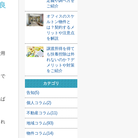
定義や調べ方を
良
ご紹介
オフィスのスケ
ルトン物件と
は？契約するメ
リットや注意点
を解説
譲渡所得を得て
費用
も扶養控除は外
れないのか？デ
メリットや対策
をご紹介
ちで
カテゴリ
告知(5)
れば
個人コラム(2)
不動産コラム(11)
され
地域コラム(93)
物件コラム(14)