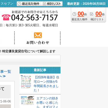
イスセブン
最終更新：2026年08月08日
00
00
件
件
最近見た物件
検討リスト
日：毎月第1･第3･第5火曜日、毎週水曜日
！特定優良賃貸住宅について解説します
最新記事
記事一覧
 ≫
【2026年最新】住
宅ローン控除が5
年間延長されまし
いて
た！
エアコンの効き
21-06-06
が悪いと感じた
ら、まずはフィ