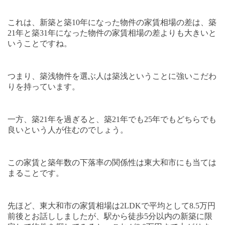
これは、新築と築
10
年になった物件の家賃相場の差は、築
21
年と築
31
年になった物件の家賃相場の差よりも大きいと
いうことですね。
つまり、築浅物件を選ぶ人は築浅ということに強いこだわ
りを持っています。
一方、築
21
年を過ぎると、築
21
年でも
25
年でもどちらでも
良いという人が住むのでしょう。
この家賃と築年数の下落率の関係性は東大和市にも当ては
まることです。
先ほど、東大和市の家賃相場は
2LDK
で平均として
8.5
万円
前後とお話ししましたが、駅から徒歩
5
分以内の新築に限