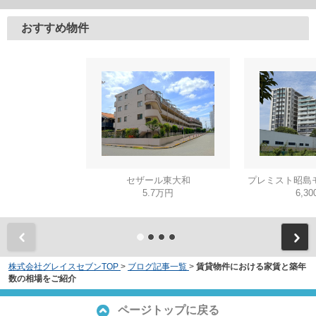
おすすめ物件
セザール東大和
プレミスト昭島
5.7万円
6,3
株式会社グレイスセブンTOP
>
ブログ記事一覧
>
賃貸物件における家賃と築年
数の相場をご紹介
ページトップに戻る