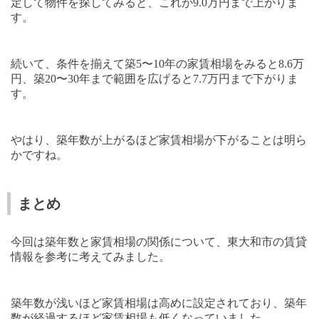
定して物件を探してみると、これが
9.0
万円まで上がりま
す。
続いて、条件を揃えて築
5
〜
10
年の家賃相場をみると
8.6
万
円、築
20
〜
30
年まで範囲を広げると
7.7
万円まで下がりま
す。
やはり、築年数が上がるほど家賃相場が下がることは明ら
かですね。
まとめ
今回は築年数と家賃相場の関係について、東大和市の賃貸
情報を参考に考えてみました。
築年数が浅いほど家賃相場は高めに設定されており、築年
数が経過するほど家賃相場も低くなっていました。