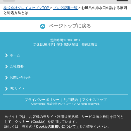
株式会社グレイスセブンTOP
>
ブログ記事一覧
>
お風呂の排水口の詰まる原因
と対処方法とは
ページトップに戻る
営業時間:10:00~18:00
定休日:毎月第1･第3･第5火曜日、毎週水曜日
ホーム
会社概要
お問い合わせ
PCサイト
プライバシーポリシー
利用規約
｜アクセスマップ
｜
Copyright(c) 株式会社グレイスセブン All rights reserved.
当サイトでは、お客様の当サイト利用状況把握、サービス向上検討を目的と
して、クッキー（Cookie）を使用しています。
詳しくは、当社の
「Cookieの取扱いについて」
をご確認ください。