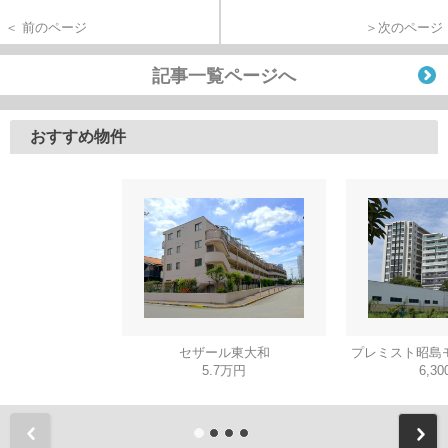
＜ 前のページ
＞次のページ
記事一覧ページへ
おすすめ物件
セザール東大和
プレミスト昭島
5.7万円
6,3