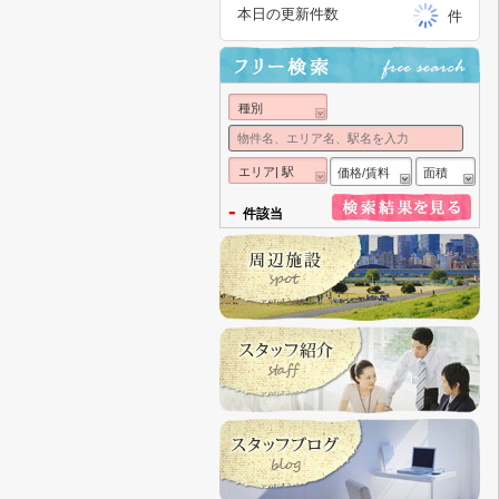
本日の更新件数
件
種別
エリア| 駅
価格/賃料
面積
-
件該当