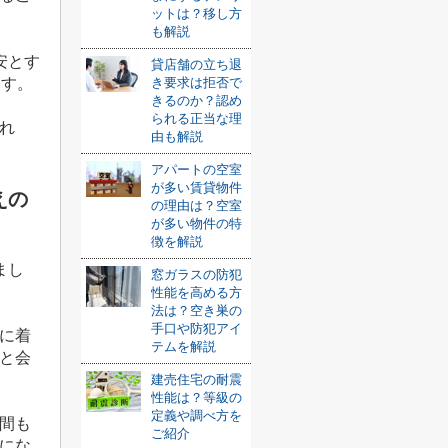
ットは？移し方
も解説
安とす
貸店舗の立ち退
き要求は拒否で
ます。
きるのか？認め
られる正当な理
れ
由も解説
アパートの空室
が多い賃貸物件
えの
の理由は？空室
が多い物件の特
徴を解説
まし
窓ガラスの防犯
性能を高める方
法は？空き巣の
手口や防犯アイ
に着
テムを解説
と会
建売住宅の耐震
性能は？等級の
定義や調べ方を
間も
ご紹介
にな