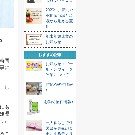
2026年、新しい
不動産市場と現
場から見える変
化
年末年始休業の
ら
お知らせ
おすすめ記事
時間
お知らせ：ゴー
事に
ルデンウィーク
休業について
お勧め物件情報
てし
♪
お勧め物件情報♪
にあ
無理
う。
一人暮らしで住
民票を実家のま
るこ
まにするデメリ