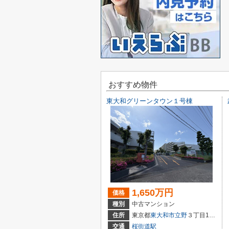
おすすめ物件
東大和グリーンタウン１号棟
1,650万円
価格
種別
中古マンション
住所
東京都
東大和市
立野
３丁目1293-10
交通
桜街道駅