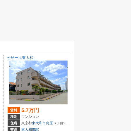
セザール東大和
5.7万円
賃料
種別
マンション
住所
東京都
東大和市
向原
６丁目935-1
交通
東大和市駅