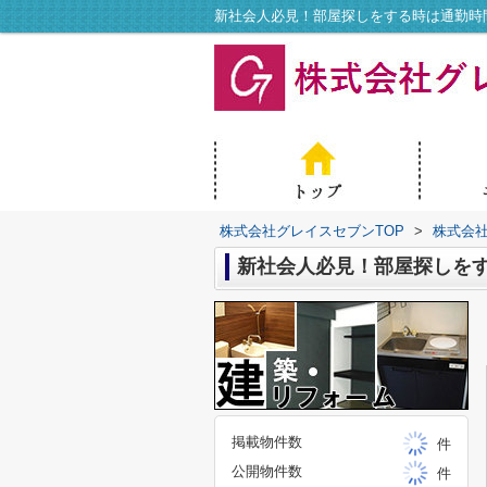
新社会人必見！部屋探しをする時は通勤時
株式会社グレイスセブンTOP
>
株式会
新社会人必見！部屋探しを
掲載物件数
件
公開物件数
件