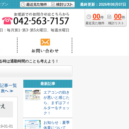
セブン
最終更新：2026年08月07日
00
00
件
件
最近見た物件
検討リスト
日：毎月第1･第3･第5火曜日、毎週水曜日
る時は通勤時間のことも考えよう！
最新記事
記事一覧
次へ ≫
エアコンの効き
が悪いと感じた
ら、まずはフィ
考え
ルターをチェッ
ク！
お知らせ：夏季
19-01-01
休業について