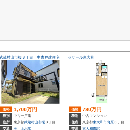
武蔵村山市榎３丁目 中古戸建住宅
セザール東大和
1,700万円
780万円
価格
価格
種別
中古一戸建
種別
中古マンション
住所
東京都
武蔵村山市
榎
３丁目
住所
東京都
東大和市
向原
６丁目
交通
玉川上水駅
交通
東大和市駅