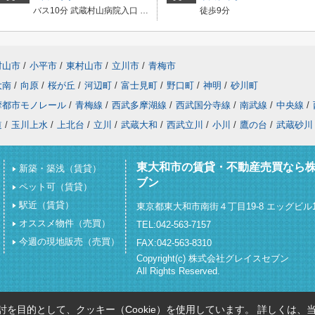
バス10分 武蔵村山病院入口 停歩7分
徒歩9分
村山市
/
小平市
/
東村山市
/
立川市
/
青梅市
大南
/
向原
/
桜が丘
/
河辺町
/
富士見町
/
野口町
/
神明
/
砂川町
摩都市モノレール
/
青梅線
/
西武多摩湖線
/
西武国分寺線
/
南武線
/
中央線
/
道
/
玉川上水
/
上北台
/
立川
/
武蔵大和
/
西武立川
/
小川
/
鷹の台
/
武蔵砂川
東大和市の賃貸・不動産売買なら
新築・築浅（賃貸）
ブン
ペット可（賃貸）
駅近（賃貸）
東京都東大和市南街４丁目19-8 エッグビル1
オススメ物件（売買）
TEL:042-563-7157
今週の現地販売（売買）
FAX:042-563-8310
Copyright(c) 株式会社グレイスセブン
All Rights Reserved.
を目的として、クッキー（Cookie）を使用しています。
詳しくは、