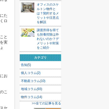
オフィスのスケ
ルトン物件と
は？契約するメ
にた
リットや注意点
くロ
を解説
譲渡所得を得て
も扶養控除は外
こと
れないのか？デ
を実
メリットや対策
ょ
をご紹介
カテゴリ
告知(5)
個人コラム(2)
にお
不動産コラム(10)
地域コラム(93)
のこ
物件コラム(14)
>>全ての記事を見る
スセ