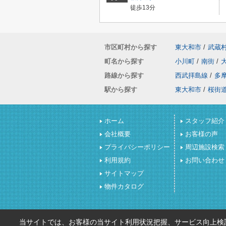
徒歩13分
市区町村から探す
東大和市
/
武蔵
町名から探す
小川町
/
南街
/
路線から探す
西武拝島線
/
多
駅から探す
東大和市
/
桜街
ホーム
スタッフ紹介
会社概要
お客様の声
プライバシーポリシー
周辺施設検索
利用規約
お問い合わせ
サイトマップ
物件カタログ
当サイトでは、お客様の当サイト利用状況把握、サービス向上検討