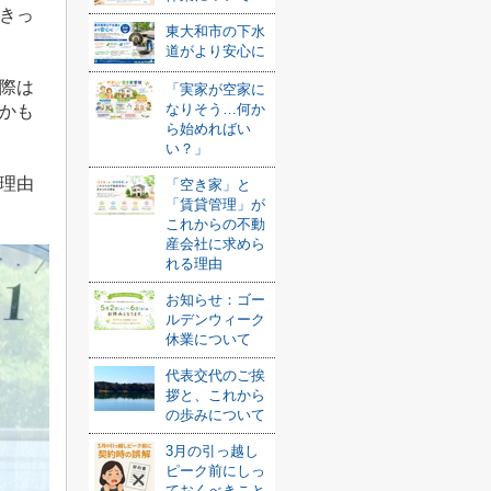
きっ
東大和市の下水
道がより安心に
際は
「実家が空家に
なりそう…何か
かも
ら始めればい
い？」
理由
「空き家」と
「賃貸管理」が
これからの不動
産会社に求めら
れる理由
お知らせ：ゴー
ルデンウィーク
休業について
代表交代のご挨
拶と、これから
の歩みについて
3月の引っ越し
ピーク前にしっ
ておくべきこと