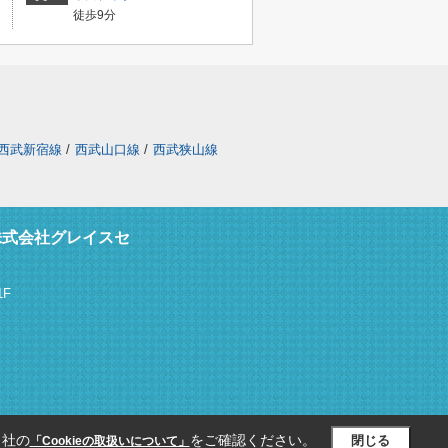
徒歩9分
西武新宿線
/
西武山口線
/
西武狭山線
株式会社グレイスセ
F
当社の
をご確認ください。
閉じる
「Cookieの取扱いについて」