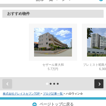
おすすめ物件
セザール東大和
プレミスト昭島
5.7万円
6,3
株式会社グレイスセブンTOP
>
ブログ記事一覧
>
ハロウィン☆
ページトップに戻る