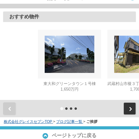
おすすめ物件
東大和グリーンタウン１号棟
1,650万円
1,7
株式会社グレイスセブンTOP
>
ブログ記事一覧
>
ご挨拶
ページトップに戻る