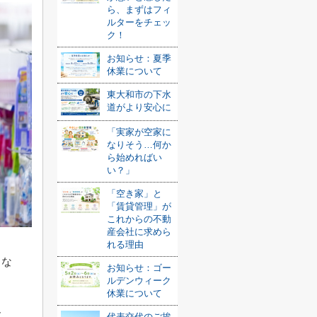
ら、まずはフィ
ルターをチェッ
ク！
お知らせ：夏季
休業について
東大和市の下水
道がより安心に
「実家が空家に
なりそう…何か
ら始めればい
い？」
「空き家」と
「賃貸管理」が
これからの不動
産会社に求めら
れる理由
とな
お知らせ：ゴー
ルデンウィーク
休業について
お
代表交代のご挨