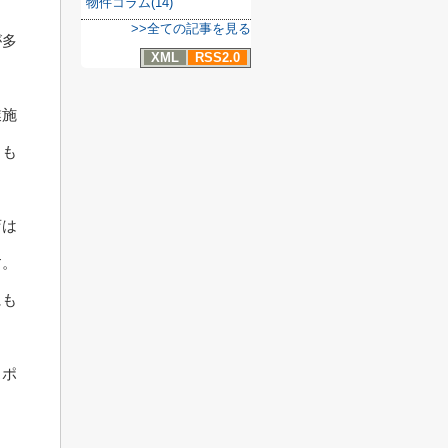
物件コラム(14)
>>全ての記事を見る
が多
XML
RSS2.0
業施
トも
店は
す。
にも
スポ