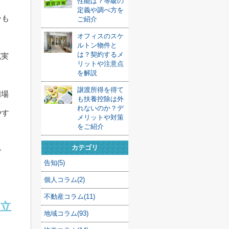
性能は？等級の
定義や調べ方を
ーも
ご紹介
オフィスのスケ
ルトン物件と
は？契約するメ
充実
リットや注意点
を解説
譲渡所得を得て
相場
も扶養控除は外
れないのか？デ
やす
メリットや対策
をご紹介
カテゴリ
で
告知(5)
個人コラム(2)
不動産コラム(11)
立
地域コラム(93)