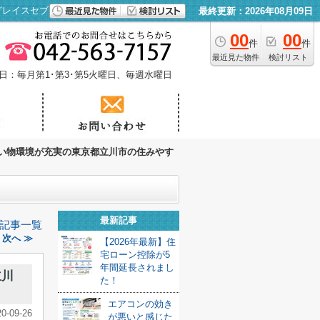
グレイスセブン
最終更新：2026年08月09日
00
00
件
件
最近見た物件
検討リスト
日：毎月第1･第3･第5火曜日、毎週水曜日
い物環境が充実の東京都立川市の住みやす
最新記事
記事一覧
次へ ≫
【2026年最新】住
宅ローン控除が5
年間延長されまし
立川
た！
エアコンの効き
20-09-26
が悪いと感じた