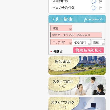
公開物件数
件
本日の更新件数
件
種別
エリア| 駅
価格/賃料
面積
-
件該当