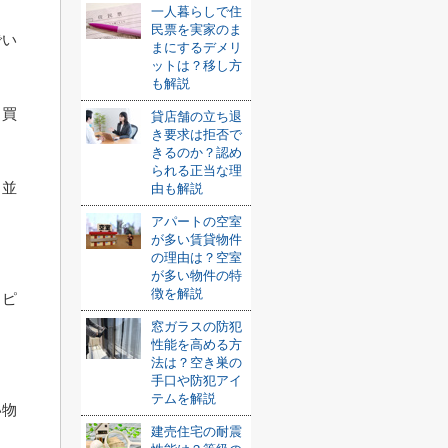
一人暮らしで住
民票を実家のま
でい
まにするデメリ
ットは？移し方
も解説
と買
貸店舗の立ち退
き要求は拒否で
きるのか？認め
られる正当な理
ち並
由も解説
アパートの空室
。
が多い賃貸物件
の理由は？空室
。
が多い物件の特
徴を解説
ッピ
窓ガラスの防犯
ま
性能を高める方
法は？空き巣の
手口や防犯アイ
テムを解説
い物
建売住宅の耐震