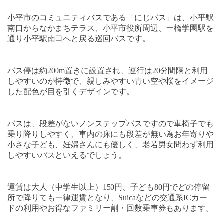
小平市のコミュニティバスである「にじバス」は、小平駅
南口からなかまちテラス、小平市役所周辺、一橋学園駅を
通り小平駅南口へと戻る巡回バスです。
バス停は約
200m
置きに設置され、運行は
20
分間隔と利用
しやすいのが特徴で、親しみやすい青い空や桜をイメージ
した配色が目を引くデザインです。
バスは、段差がないノンステップバスですので車椅子でも
乗り降りしやすく、車内の床にも段差が無い為お年寄りや
小さな子ども、妊婦さんにも優しく、老若男女問わず利用
しやすいバスといえるでしょう。
運賃は大人（中学生以上）
150
円、子ども
80
円でどの停留
所で降りても一律運賃となり、
Suica
などの交通系
IC
カー
ドの利用やお得なファミリー割・回数乗車券もあります。