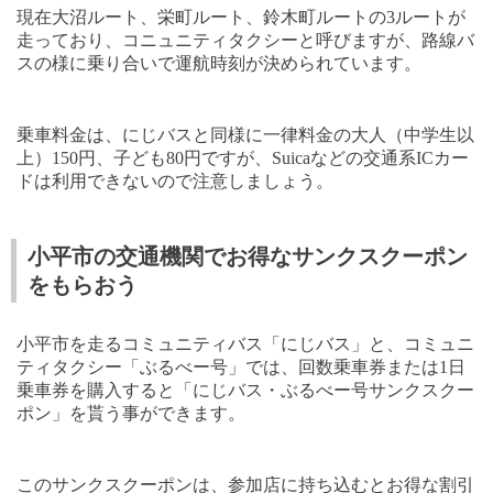
現在大沼ルート、栄町ルート、鈴木町ルートの
3
ルートが
走っており、コニュニティタクシーと呼びますが、路線バ
スの様に乗り合いで運航時刻が決められています。
乗車料金は、にじバスと同様に一律料金の大人（中学生以
上）
150
円、子ども
80
円ですが、
Suica
などの交通系
IC
カー
ドは利用できないので注意しましょう。
小平市の交通機関でお得なサンクスクーポン
をもらおう
小平市を走るコミュニティバス「にじバス」と、コミュニ
ティタクシー「ぶるべー号」では、回数乗車券または
1
日
乗車券を購入すると「にじバス・ぶるべー号サンクスクー
ポン」を貰う事ができます。
このサンクスクーポンは、参加店に持ち込むとお得な割引