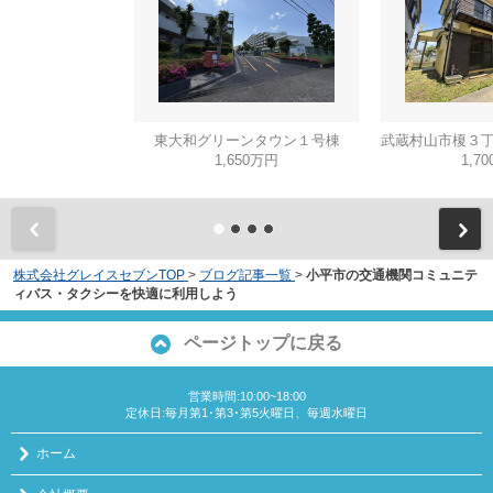
東大和グリーンタウン１号棟
1,650万円
1,7
株式会社グレイスセブンTOP
>
ブログ記事一覧
>
小平市の交通機関コミュニテ
ィバス・タクシーを快適に利用しよう
ページトップに戻る
営業時間:10:00~18:00
定休日:毎月第1･第3･第5火曜日、毎週水曜日
ホーム