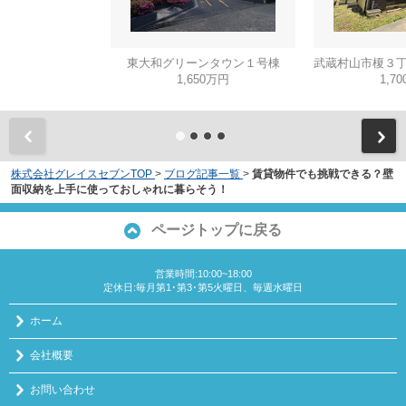
東大和グリーンタウン１号棟
1,650万円
1,7
株式会社グレイスセブンTOP
>
ブログ記事一覧
>
賃貸物件でも挑戦できる？壁
面収納を上手に使っておしゃれに暮らそう！
ページトップに戻る
営業時間:10:00~18:00
定休日:毎月第1･第3･第5火曜日、毎週水曜日
ホーム
会社概要
お問い合わせ