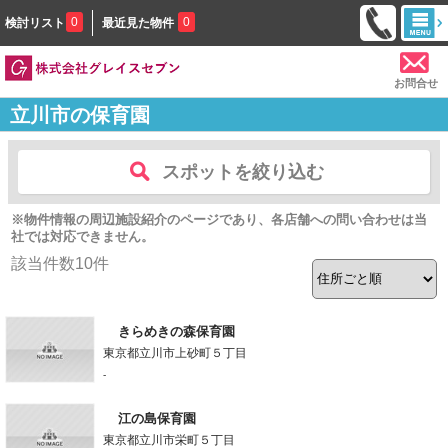
0
0
検討リスト
最近見た物件
お問合せ
立川市の保育園
スポットを絞り込む
※物件情報の周辺施設紹介のページであり、各店舗への問い合わせは当
社では対応できません。
該当件数
10
件
きらめきの森保育園
東京都立川市上砂町５丁目
-
江の島保育園
東京都立川市栄町５丁目