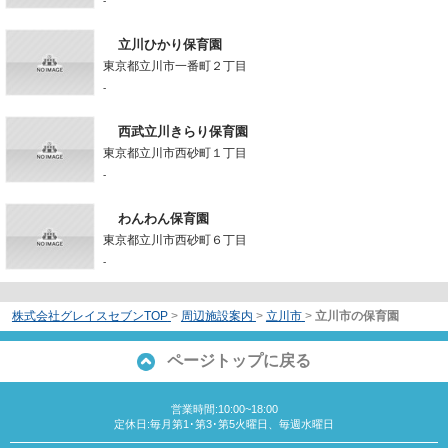
-
立川ひかり保育園
東京都立川市一番町２丁目
-
西武立川きらり保育園
東京都立川市西砂町１丁目
-
わんわん保育園
東京都立川市西砂町６丁目
-
株式会社グレイスセブンTOP
>
周辺施設案内
>
立川市
>
立川市の保育園
ページトップに戻る
営業時間:10:00~18:00
定休日:毎月第1･第3･第5火曜日、毎週水曜日