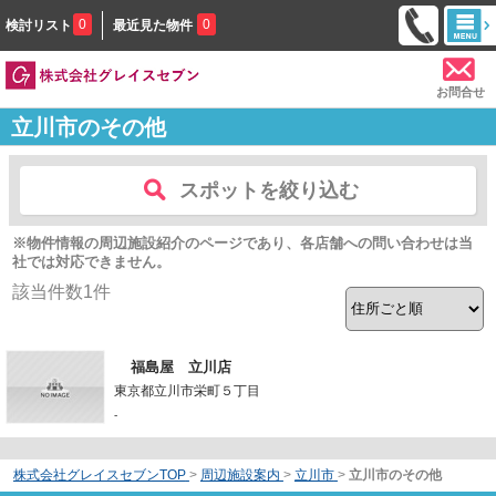
0
0
検討リスト
最近見た物件
お問合せ
立川市のその他
スポットを絞り込む
※物件情報の周辺施設紹介のページであり、各店舗への問い合わせは当
社では対応できません。
該当件数
1
件
福島屋 立川店
東京都立川市栄町５丁目
-
株式会社グレイスセブンTOP
>
周辺施設案内
>
立川市
>
立川市のその他