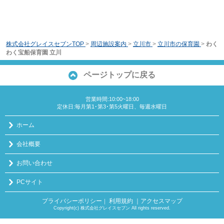
株式会社グレイスセブンTOP
>
周辺施設案内
>
立川市
>
立川市の保育園
>
わく
わく宝船保育園 立川
ページトップに戻る
営業時間:10:00~18:00
定休日:毎月第1･第3･第5火曜日、毎週水曜日
ホーム
会社概要
お問い合わせ
PCサイト
プライバシーポリシー
利用規約
｜アクセスマップ
｜
Copyright(c) 株式会社グレイスセブン All rights reserved.