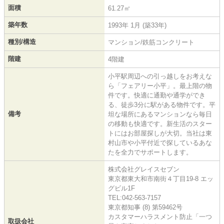
面積
61.27㎡
築年数
1993年 1月 (築33年)
種別/構造
マンション/鉄筋コンクリート
階建
4階建
小平駅周辺への引っ越しをお考えな
ら「フェアリー小平」。最上階の物
件です。快適に通勤や通学ができ
る、徒歩3分に駅がある物件です。平
備考
坦な場所にあるマンションなら毎日
の移動も快適です。新生活のスター
トにはお部屋探しが大切。当社は東
村山市や小平付近で探しているあな
たを全力でサポートします。
株式会社グレイスセブン
東京都東大和市南街４丁目19-8 エッ
グビル1F
TEL:042-563-7157
東京都知事 (8) 第59462号
カスタマーハラスメント防止「一つ
取扱会社