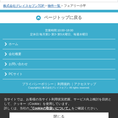
株式会社グレイスセブンTOP
>
物件一覧
>
フェアリー小平
ページトップに戻る
営業時間:10:00~18:00
定休日:毎月第1･第3･第5火曜日、毎週水曜日
ホーム
会社概要
お問い合わせ
PCサイト
プライバシーポリシー
利用規約
｜アクセスマップ
｜
Copyright(c) 株式会社グレイスセブン All rights reserved.
当サイトでは、お客様の当サイト利用状況把握、サービス向上検討を目的と
して、クッキー（Cookie）を使用しています。
詳しくは、当社の
「Cookieの取扱いについて」
をご確認ください。
閉じる