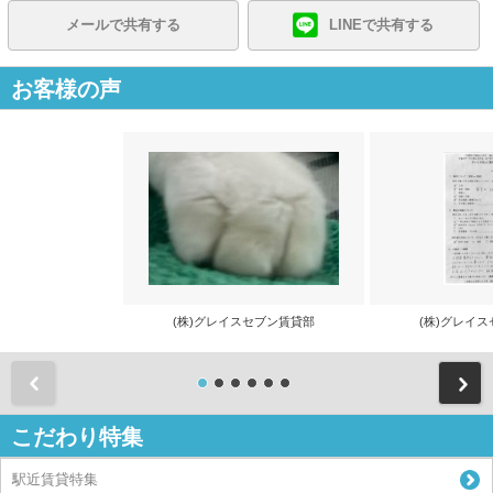
メールで共有する
LINEで共有する
お客様の声
(株)グレイスセブン賃貸部
(株)グレイ
前
こだわり特集
駅近賃貸特集