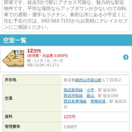
部屋です。徒歩3分で駅にアクセス可能な、魅力的な駅近
物件です。平坦な場所ならアップダウンが少ないので自転
車での通勤・通学もラクチン。東村山市にある小平近くに
住む予定の方は、042-563-7157からお気軽にグレイスセブ
ンにご相談ください。
空室一覧
12
万
円
(管理費・共益費 3,000円)
敷：1ヶ月｜礼：0ヶ月
4階 / 2LDK / 61.27㎡
所在地
東京都
東村山市
萩山町
１丁目19-2
西武新宿線
「
小平
」駅 徒歩3分
西武拝島線
「
萩山
」駅 徒歩10分
交通
西武多摩湖線
「
青梅街道
」駅 徒歩21
分
賃料
12万円
管理費等
3,000円