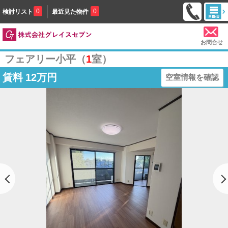
0
0
検討リスト
最近見た物件
お問合せ
フェアリー小平（
1
室）
賃料
12万円
空室情報を確認