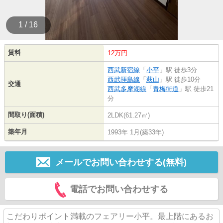
1 / 16
賃料
12万円
西武新宿線
「
小平
」駅 徒歩3分
西武拝島線
「
萩山
」駅 徒歩10分
交通
西武多摩湖線
「
青梅街道
」駅 徒歩21
分
間取り(面積)
2LDK(61.27㎡)
築年月
1993年 1月(築33年)
メールでお問い合わせする(無料)
電話でお問い合わせする
こだわりポイント満載のフェアリー小平。最上階にあるお