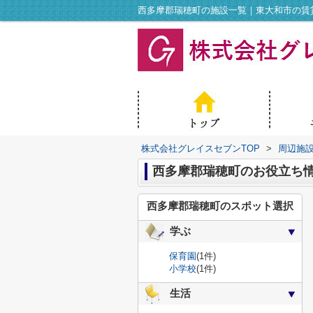
西多摩郡瑞穂町の施設一覧｜東大和市の賃
株式会社グレイスセブンTOP
>
周辺施
西多摩郡瑞穂町のお役立ち
西多摩郡瑞穂町のスポット選択
学ぶ
保育園
(1件)
小学校
(1件)
生活