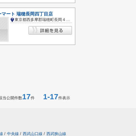
ーマート 瑞穂長岡四丁目店
東京都西多摩郡瑞穂町長岡４丁目
17
1-17
該当公開件数
件
件表示
線
/
中央線
/
西武山口線
/
西武狭山線