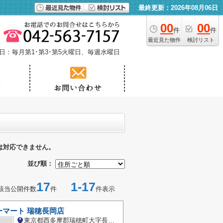
最終更新：2026年08月06日
00
00
件
件
最近見た物件
検討リスト
日：毎月第1･第3･第5火曜日、毎週水曜日
は対応できません。
並び順：
17
1-17
該当公開件数
件
件表示
ーマート 瑞穂長岡店
東京都西多摩郡瑞穂町大字長岡長谷部