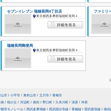
セブンイレブン 瑞穂長岡4丁目店
ファミリ
東京都西多摩郡瑞穂町長岡４丁目
瑞穂長岡郵便局
東京都西多摩郡瑞穂町長岡４丁目
村山市
/
小平市
/
東村山市
/
立川市
/
青梅市
大南
/
桜が丘
/
河辺町
/
南街
/
野口町
/
久米川町
/
清原
/
仲原
摩都市モノレール
/
西武多摩湖線
/
西武国分寺線
/
青梅線
/
西武新宿線
/
南武