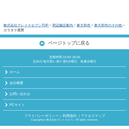
株式会社グレイスセブンTOP
>
周辺施設案内
>
東大和市
>
東大和市のその他
>
カラオケ星野
ページトップに戻る
営業時間:10:00~18:00
定休日:毎月第1･第3･第5火曜日、毎週水曜日
ホーム
会社概要
お問い合わせ
PCサイト
プライバシーポリシー
利用規約
｜アクセスマップ
｜
Copyright(c) 株式会社グレイスセブン All rights reserved.