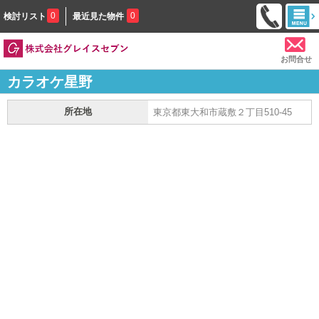
0
0
検討リスト
最近見た物件
お問合せ
カラオケ星野
所在地
東京都東大和市蔵敷２丁目510-45