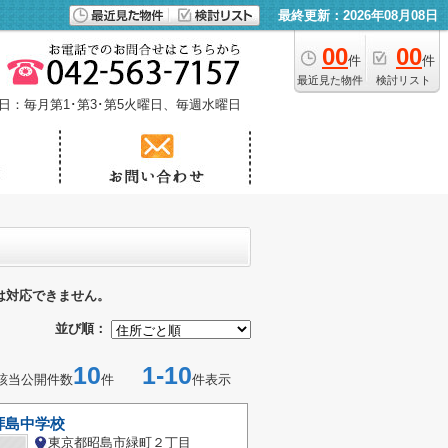
最終更新：2026年08月08日
00
00
件
件
最近見た物件
検討リスト
日：毎月第1･第3･第5火曜日、毎週水曜日
は対応できません。
並び順：
10
1-10
該当公開件数
件
件表示
拝島中学校
東京都昭島市緑町２丁目