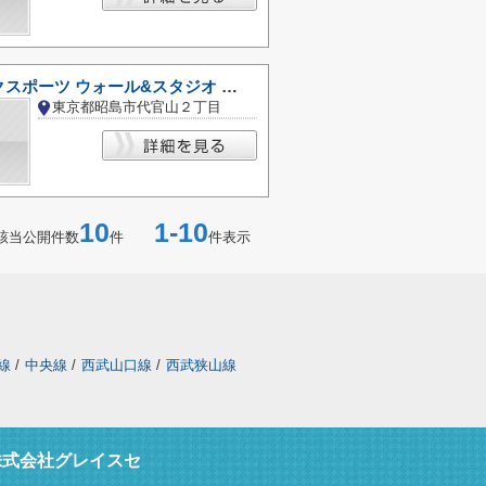
モリパークスポーツ ウォール&スタジオ モリパーク アウトドアヴィレッジ店
東京都昭島市代官山２丁目
10
1-10
該当公開件数
件
件表示
線
/
中央線
/
西武山口線
/
西武狭山線
株式会社グレイスセ