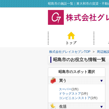
昭島市の施設一覧｜東大和市の賃貸・不動
株式会社グレイスセブンTOP
>
周辺施
昭島市のお役立ち情報一覧
昭島市のスポット選択
買う
スーパー
(1件)
ドラッグストア
(1件)
コンビニエンスストア
(1件)
生活