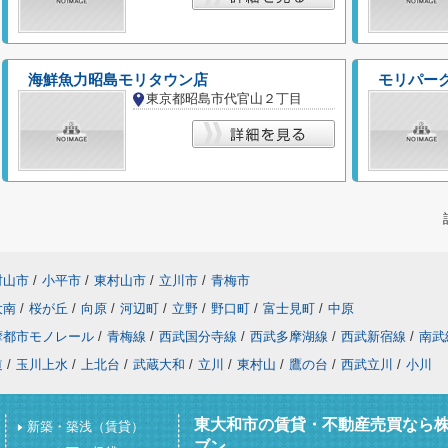
海鮮魚力昭島モリタウン店
東京都昭島市代官山２丁目
村山市
/
小平市
/
東村山市
/
立川市
/
青梅市
大南
/
桜が丘
/
向原
/
河辺町
/
立野
/
野口町
/
富士見町
/
中原
摩都市モノレール
/
青梅線
/
西武国分寺線
/
西武多摩湖線
/
西武新宿線
/
南武
道
/
玉川上水
/
上北台
/
武蔵大和
/
立川
/
東村山
/
鷹の台
/
西武立川
/
小川
東大和市の賃貸・不動産売買なら
新築・築浅（賃貸）
ブン