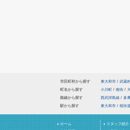
市区町村から探す
東大和市
/
武蔵
町名から探す
小川町
/
南街
/
路線から探す
西武拝島線
/
多
駅から探す
東大和市
/
桜街
ホーム
スタッフ紹介