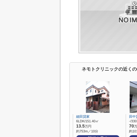
ネモトクリニックの近くの
細田貸家
田中
6LDK/151.40㎡
-/33
13.5
70
万円
約753m／10分
約10