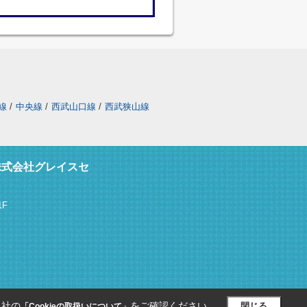
線
/
中央線
/
西武山口線
/
西武狭山線
株式会社グレイスセ
F
当社の
をご確認ください。
閉じる
「Cookieの取扱いについて」