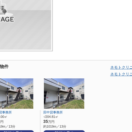
物件
ネモトクリ
ネモトクリ
貸事務所
田中貸事務所
0.00㎡
-/204.81㎡
35
万円
万円
19m／13分
約1019m／13分