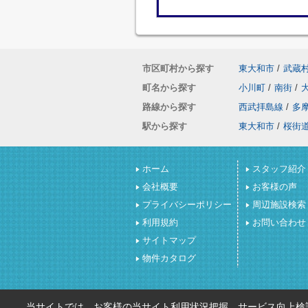
市区町村から探す
東大和市
/
武蔵
町名から探す
小川町
/
南街
/
路線から探す
西武拝島線
/
多
駅から探す
東大和市
/
桜街
ホーム
スタッフ紹介
会社概要
お客様の声
プライバシーポリシー
周辺施設検索
利用規約
お問い合わせ
サイトマップ
物件カタログ
当サイトでは、お客様の当サイト利用状況把握、サービス向上検討