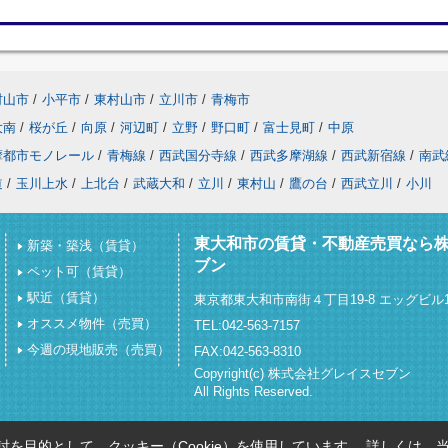
村山市
/
小平市
/
東村山市
/
立川市
/
青梅市
大南
/
桜が丘
/
向原
/
河辺町
/
立野
/
野口町
/
富士見町
/
中原
摩都市モノレール
/
青梅線
/
西武国分寺線
/
西武多摩湖線
/
西武新宿線
/
南武
道
/
玉川上水
/
上北台
/
武蔵大和
/
立川
/
東村山
/
鷹の台
/
西武立川
/
小川
東大和市の賃貸・不動産売買なら
新築・築浅（賃貸）
ブン
ペット可（賃貸）
駅近（賃貸）
東京都東大和市南街４丁目19-8 エッグビル1
オススメ物件（売買）
TEL:042-563-7157
今週の現地販売（売買）
FAX:042-563-8310
Copyright(c) 株式会社グレイスセブン
All Rights Reserved.
を目的として、クッキー（Cookie）を使用しています。
詳しくは、