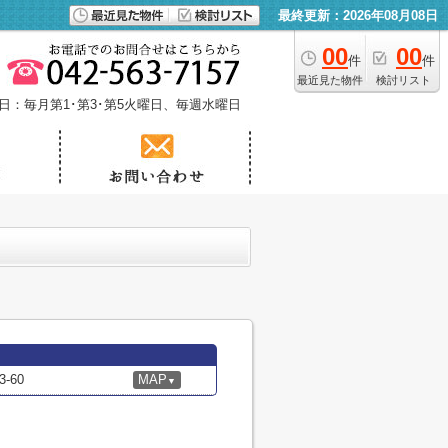
最終更新：2026年08月08日
00
00
件
件
最近見た物件
検討リスト
日：毎月第1･第3･第5火曜日、毎週水曜日
-60
MAP
▼