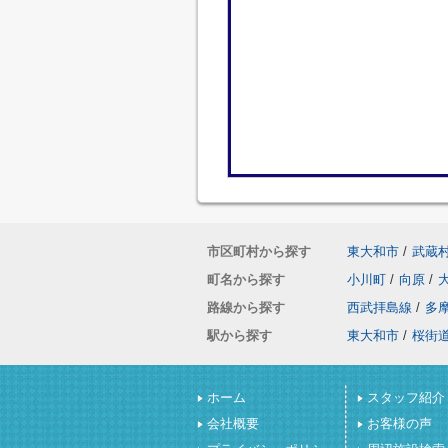
市区町村から探す
東大和市
/
武蔵
町名から探す
小川町
/
向原
/
路線から探す
西武拝島線
/
多
駅から探す
東大和市
/
桜街
ホーム
スタッフ紹介
会社概要
お客様の声