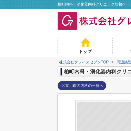
株式会社グレイスセブンTOP
>
周辺施
柏町内科・消化器内科クリ
<<立川市の内科の一覧へ