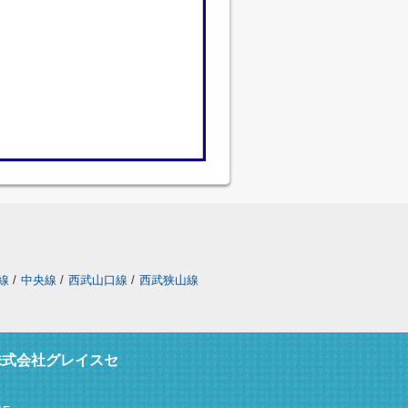
線
/
中央線
/
西武山口線
/
西武狭山線
株式会社グレイスセ