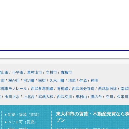
村山市
/
小平市
/
東村山市
/
立川市
/
青梅市
大南
/
桜が丘
/
河辺町
/
南街
/
久米川町
/
清原
/
仲原
/
神明
摩都市モノレール
/
西武多摩湖線
/
青梅線
/
西武国分寺線
/
西武新宿線
/
南武
道
/
玉川上水
/
上北台
/
武蔵大和
/
西武立川
/
東村山
/
鷹の台
/
立川
/
久米川
東大和市の賃貸・不動産売買なら
新築・築浅（賃貸）
ブン
ペット可（賃貸）