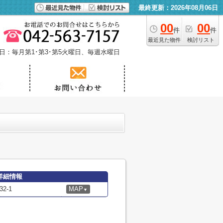
最終更新：2026年08月06日
00
00
件
件
最近見た物件
検討リスト
日：毎月第1･第3･第5火曜日、毎週水曜日
詳細情報
2-1
MAP
▼