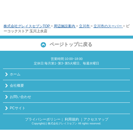
株式会社グレイスセブンTOP
>
周辺施設案内
>
立川市
>
立川市のスーパー
>
ピ
ーコックストア 玉川上水店
ページトップに戻る
営業時間:10:00~18:00
定休日:毎月第1･第3･第5火曜日、毎週水曜日
ホーム
会社概要
お問い合わせ
PCサイト
プライバシーポリシー
利用規約
｜アクセスマップ
｜
Copyright(c) 株式会社グレイスセブン All rights reserved.