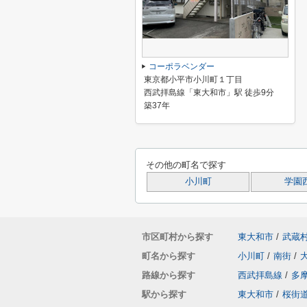
コーポラベンダー
東京都小平市小川町１丁目
西武拝島線「東大和市」駅 徒歩9分
築37年
その他の町名で探す
小川町
学園
市区町村から探す
東大和市
/
武蔵
町名から探す
小川町
/
南街
/
路線から探す
西武拝島線
/
多
駅から探す
東大和市
/
桜街