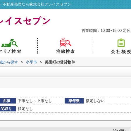
・不動産売買なら株式会社グレイスセブン
営業時間：10:00~18:00
定休
地域から探す
>
小平市
>
美園町の賃貸物件
面積
下限なし～上限なし
築年数
指定しない
間取り
指定なし