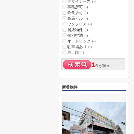
デザイナーズ
(-)
事務所可
(-)
飲食店可
(-)
高層ビル
(-)
ワンフロア
(-)
居抜物件
(-)
個別空調
(-)
オートロック
(-)
駐車場あり
(-)
最上階
(-)
1
件が該当
新着物件