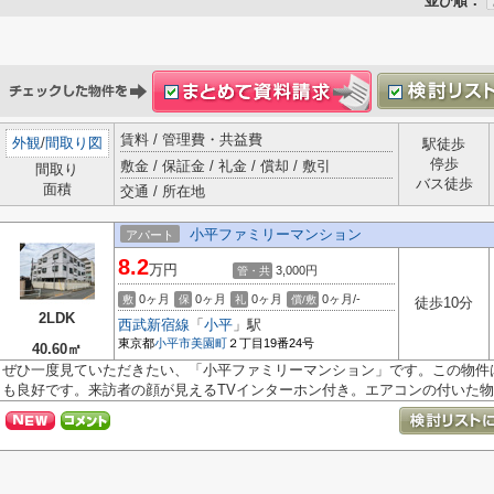
並び順：
賃料 / 管理費・共益費
外観
/
間取り図
駅徒歩
停歩
敷金 / 保証金 / 礼金 / 償却 / 敷引
間取り
バス徒歩
面積
交通 / 所在地
小平ファミリーマンション
アパート
8.2
万円
3,000円
管・共
0ヶ月
0ヶ月
0ヶ月
0ヶ月/-
敷
保
礼
償/敷
徒歩10分
2LDK
西武新宿線
「
小平
」駅
東京都
小平市
美園町
２丁目19番24号
40.60㎡
ぜひ一度見ていただきたい、「小平ファミリーマンション」です。この物件
も良好です。来訪者の顔が見えるTVインターホン付き。エアコンの付いた物件