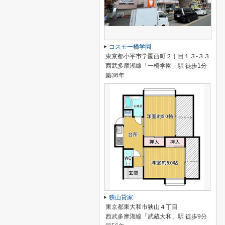
コスモ一橋学園
東京都小平市学園西町２丁目１３-３３
西武多摩湖線「一橋学園」駅 徒歩1分
築36年
狭山貸家
東京都東大和市狭山４丁目
西武多摩湖線「武蔵大和」駅 徒歩9分