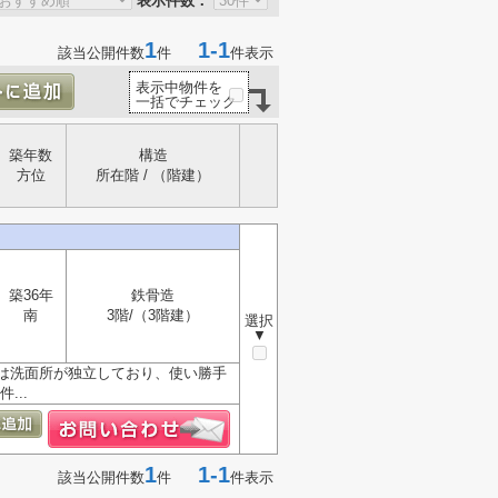
表示件数：
1
1-1
該当公開件数
件
件表示
表示中物件を
一括でチェック
築年数
構造
方位
所在階 / （階建）
築36年
鉄骨造
南
3階/（3階建）
選択
▼
は洗面所が独立しており、使い勝手
...
1
1-1
該当公開件数
件
件表示