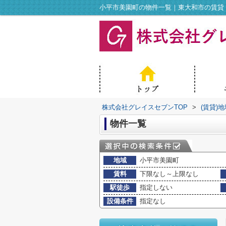
小平市美園町の物件一覧｜東大和市の賃貸
株式会社グレイスセブンTOP
>
(賃貸)
物件一覧
地域
小平市美園町
賃料
下限なし～上限なし
駅徒歩
指定しない
設備条件
指定なし