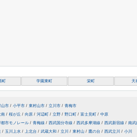
西町
学園東町
栄町
天
村山市
/
小平市
/
東村山市
/
立川市
/
青梅市
大南
/
桜が丘
/
向原
/
河辺町
/
立野
/
野口町
/
富士見町
/
中原
摩都市モノレール
/
青梅線
/
西武国分寺線
/
西武多摩湖線
/
西武新宿線
/
南武
道
/
玉川上水
/
上北台
/
武蔵大和
/
立川
/
東村山
/
鷹の台
/
西武立川
/
小川