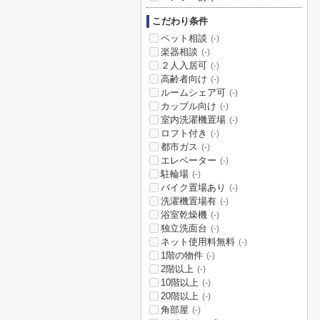
こだわり条件
ペット相談
(-)
楽器相談
(-)
２人入居可
(-)
高齢者向け
(-)
ルームシェア可
(-)
カップル向け
(-)
室内洗濯機置場
(-)
ロフト付き
(-)
都市ガス
(-)
エレベーター
(-)
駐輪場
(-)
バイク置場あり
(-)
洗濯機置場有
(-)
浴室乾燥機
(-)
独立洗面台
(-)
ネット使用料無料
(-)
1階の物件
(-)
2階以上
(-)
10階以上
(-)
20階以上
(-)
角部屋
(-)