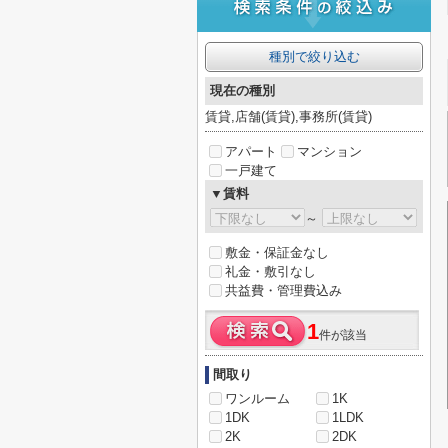
種別で絞り込む
現在の種別
賃貸,店舗(賃貸),事務所(賃貸)
アパート
マンション
一戸建て
▼賃料
～
敷金・保証金なし
礼金・敷引なし
共益費・管理費込み
1
件が該当
間取り
ワンルーム
1K
1DK
1LDK
2K
2DK