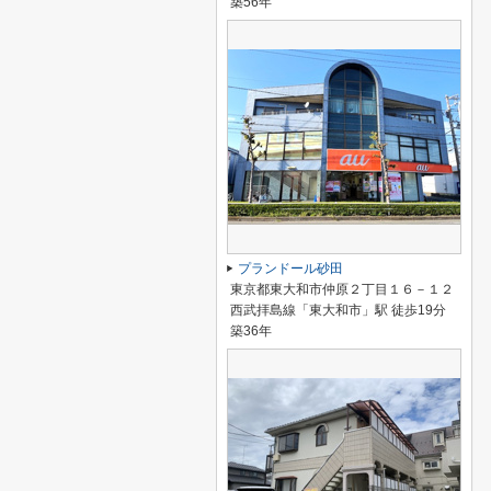
築56年
プランドール砂田
東京都東大和市仲原２丁目１６－１２
西武拝島線「東大和市」駅 徒歩19分
築36年