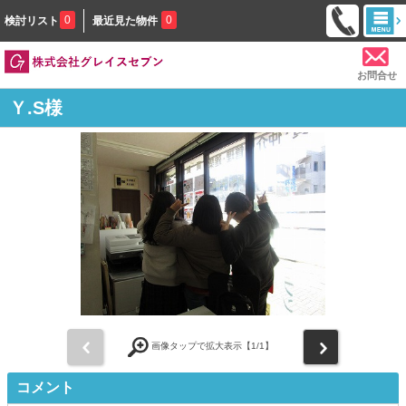
0
0
検討リスト
最近見た物件
お問合せ
Ｙ.S様
前
次
画像タップで拡大表示【
1
/1】
コメント