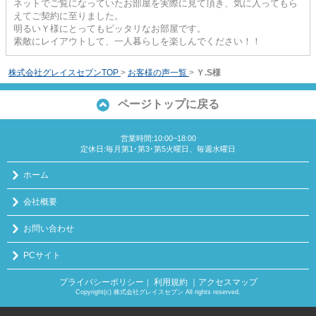
ネットでご覧になっていたお部屋を実際に見て頂き、気に入ってもら
えてご契約に至りました。
明るいＹ様にとってもピッタリなお部屋です。
素敵にレイアウトして、一人暮らしを楽しんでください！！
株式会社グレイスセブンTOP
>
お客様の声一覧
>
Ｙ.S様
ページトップに戻る
営業時間:10:00~18:00
定休日:毎月第1･第3･第5火曜日、毎週水曜日
ホーム
会社概要
お問い合わせ
PCサイト
プライバシーポリシー
利用規約
｜アクセスマップ
｜
Copyright(c) 株式会社グレイスセブン All rights reserved.