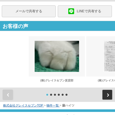
メールで共有する
LINEで共有する
お客様の声
(株)グレイスセブン賃貸部
(株)グレイ
前
株式会社グレイスセブンTOP
>
物件一覧
>
藤ハイツ