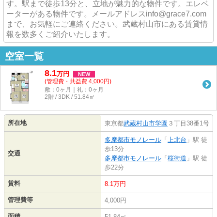
す。駅まで徒歩13分と、立地が魅力的な物件です。エレベ
ーターがある物件です。メールアドレスinfo@grace7.com
まで、お気軽にご連絡ください。武蔵村山市にある賃貸情
報を数多くご紹介いたします。
空室一覧
8.1
万
円
NEW
(管理費・共益費 4,000円)
敷：0ヶ月｜礼：0ヶ月
2階 / 3DK / 51.84㎡
所在地
東京都
武蔵村山市
学園
３丁目38番1号
多摩都市モノレール
「
上北台
」駅 徒
歩13分
交通
多摩都市モノレール
「
桜街道
」駅 徒
歩22分
賃料
8.1万円
管理費等
4,000円
面積
51.84㎡