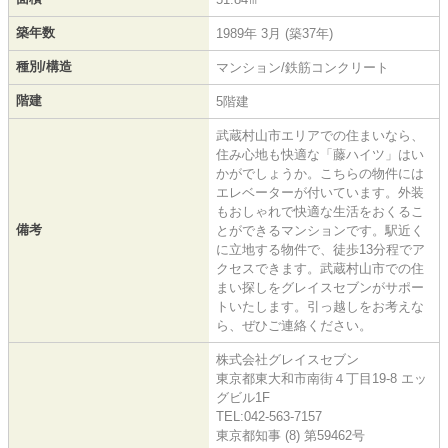
築年数
1989年 3月 (築37年)
種別/構造
マンション/鉄筋コンクリート
階建
5階建
武蔵村山市エリアでの住まいなら、
住み心地も快適な「藤ハイツ」はい
かがでしょうか。こちらの物件には
エレベーターが付いています。外装
もおしゃれで快適な生活をおくるこ
備考
とができるマンションです。駅近く
に立地する物件で、徒歩13分程でア
クセスできます。武蔵村山市での住
まい探しをグレイスセブンがサポー
トいたします。引っ越しをお考えな
ら、ぜひご連絡ください。
株式会社グレイスセブン
東京都東大和市南街４丁目19-8 エッ
グビル1F
TEL:042-563-7157
東京都知事 (8) 第59462号