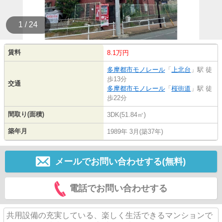
1 / 24
賃料
8.1万円
多摩都市モノレール
「
上北台
」駅 徒
歩13分
交通
多摩都市モノレール
「
桜街道
」駅 徒
歩22分
間取り(面積)
3DK(51.84㎡)
築年月
1989年 3月(築37年)
メールでお問い合わせする(無料)
電話でお問い合わせする
共用設備の充実している、楽しく生活できるマンションで