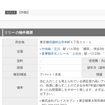
【外観】
コメント
リリー
の物件概要
所在地
東京都
武蔵村山市
本町
１丁目１１－１
中央線
「
立川
」駅 バス35分 「横田」 停歩3分
交通
多摩都市モノレール
「
上北台
」駅 バス13分 
賃料
-
管理費・共
面積
-
築年月（築
種別/構造
アパート / 木造
階建
住む人のことも考えられている満足度の高いア
の、快適に暮らすことのできる令和7年築の物
備考
合ったお部屋探しをサポート致します。まずはメール<
せ下さい。
株式会社グレイスセブン
東京都東大和市南街４