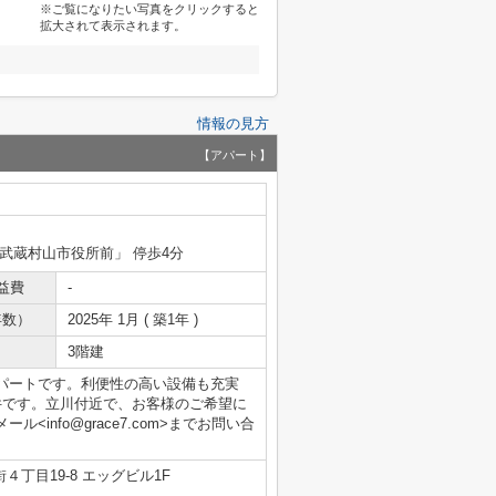
※ご覧になりたい写真をクリックすると
拡大されて表示されます。
情報の見方
【アパート】
「武蔵村山市役所前」 停歩4分
益費
-
年数）
2025年 1月 ( 築1年 )
3階建
パートです。利便性の高い設備も充実
件です。立川付近で、お客様のご希望に
info@grace7.com>までお問い合
丁目19-8 エッグビル1F