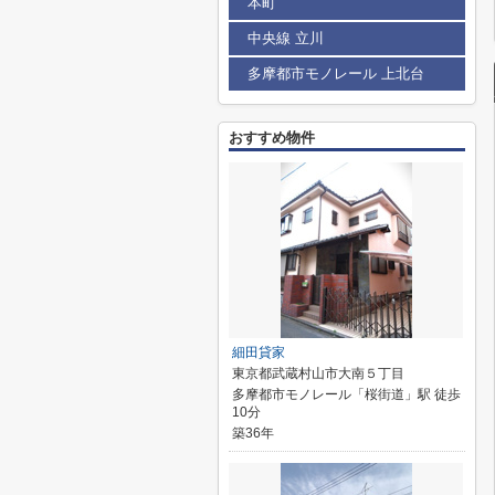
本町
中央線 立川
多摩都市モノレール 上北台
おすすめ物件
細田貸家
東京都武蔵村山市大南５丁目
多摩都市モノレール「桜街道」駅 徒歩
10分
築36年