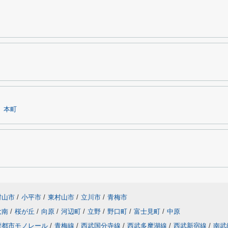
本町
村山市
/
小平市
/
東村山市
/
立川市
/
青梅市
大南
/
桜が丘
/
向原
/
河辺町
/
立野
/
野口町
/
富士見町
/
中原
摩都市モノレール
/
青梅線
/
西武国分寺線
/
西武多摩湖線
/
西武新宿線
/
南武