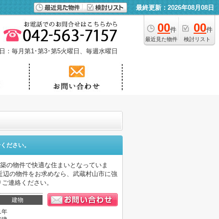
最終更新：2026年08月08日
00
00
件
件
最近見た物件
検討リスト
日：毎月第1･第3･第5火曜日、毎週水曜日
せください。
年築の物件で快適な住まいとなっていま
近辺の物件をお求めなら、武蔵村山市に強
よりご連絡ください。
建物
1年