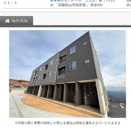
多摩都市モノレール
「
上北台
」駅 バス13
3
１１－１
分 「武蔵村山市役所前」 停歩4分
木
物件情報
※写真や図と実際の現状とが異なる場合は現状を優先させていただきます