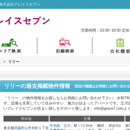
株式会社グレイスセブン
営業時間：10:00~18:00
定休
覧
>
リリー
リリー
の過去掲載物件情報
現況の確認はお気軽にお問い合わ
「リリー」の物件情報をお探しならお気軽にお問い合わせ下さい。令和7
す。設備も充実していて住みやすい、魅力が詰まったアパートです。立川
いグレイスセブンが住まい探しをサポート致します。info@grace7.com
所在地
交通
中央線
「
立川
」駅 バス35分 「横田」 停歩3分
築
東京都
武蔵村山市
本町
１丁目