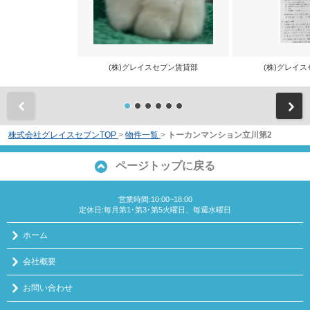
(株)グレイスセブン賃貸部
(株)グレイ
前
株式会社グレイスセブンTOP
>
物件一覧
>
トーカンマンション立川第2
ページトップに戻る
営業時間:10:00~18:00
定休日:毎月第1･第3･第5火曜日、毎週水曜日
ホーム
会社概要
お問い合わせ