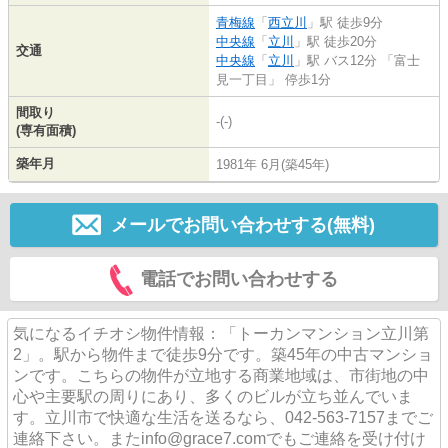
青梅線
「
西立川
」駅 徒歩9分
中央線
「
立川
」駅 徒歩20分
交通
中央線
「
立川
」駅 バス12分 「富士
見一丁目」 停歩1分
間取り
-(-)
(専有面積)
築年月
1981年 6月(築45年)
メールでお問い合わせする(無料)
電話でお問い合わせする
気になるイチオシ物件情報：「トーカンマンション立川第
2」。駅から物件まで徒歩9分です。築45年の中古マンショ
ンです。こちらの物件が立地する商業地域は、市街地の中
心や主要駅の周りにあり、多くのビルが立ち並んでいま
す。立川市で快適な生活を送るなら、042-563-7157までご
連絡下さい。またinfo@grace7.comでもご連絡を受け付け