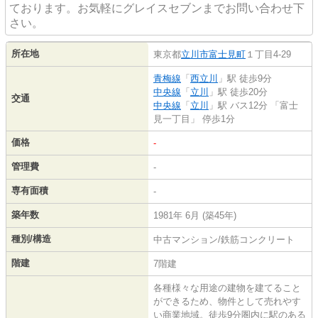
ております。お気軽にグレイスセブンまでお問い合わせ下
さい。
所在地
東京都
立川市
富士見町
１丁目4-29
青梅線
「
西立川
」駅 徒歩9分
中央線
「
立川
」駅 徒歩20分
交通
中央線
「
立川
」駅 バス12分 「富士
見一丁目」 停歩1分
価格
-
管理費
-
専有面積
-
築年数
1981年 6月 (築45年)
種別/構造
中古マンション/鉄筋コンクリート
階建
7階建
各種様々な用途の建物を建てること
ができるため、物件として売れやす
い商業地域。徒歩9分圏内に駅のある