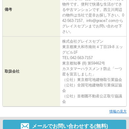
物件です。便利で快適な生活ができ
備考
る中古マンションです。西立川周辺
の物件は当社で是非お探し下さい。0
42-563-7157、info@grace7.comから
グレイスセブンまでお問い合わせ下
さい。
株式会社グレイスセブン
東京都東大和市南街４丁目19-8 エッ
グビル1F
TEL:042-563-7157
東京都知事 (8) 第59462号
カスタマーハラスメント防止「一つ
取扱会社
星を宣言しました」
（公社）東京都宅地建物取引業協会
（公社）全国宅地建物取引業保証協
会
（公社）首都圏不動産公正取引協議
会
情報の見方
メールでお問い合わせする(無料)