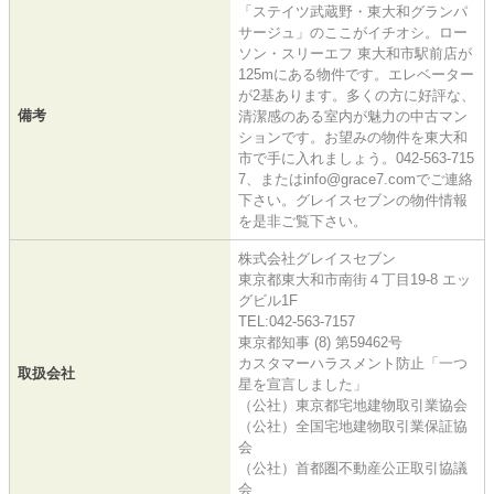
「ステイツ武蔵野・東大和グランパ
サージュ」のここがイチオシ。ロー
ソン・スリーエフ 東大和市駅前店が
125mにある物件です。エレベーター
が2基あります。多くの方に好評な、
備考
清潔感のある室内が魅力の中古マン
ションです。お望みの物件を東大和
市で手に入れましょう。042-563-715
7、またはinfo@grace7.comでご連絡
下さい。グレイスセブンの物件情報
を是非ご覧下さい。
株式会社グレイスセブン
東京都東大和市南街４丁目19-8 エッ
グビル1F
TEL:042-563-7157
東京都知事 (8) 第59462号
カスタマーハラスメント防止「一つ
取扱会社
星を宣言しました」
（公社）東京都宅地建物取引業協会
（公社）全国宅地建物取引業保証協
会
（公社）首都圏不動産公正取引協議
会