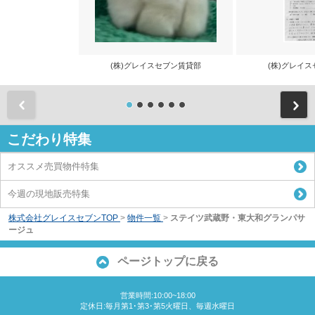
(株)グレイスセブン賃貸部
(株)グレイ
前
こだわり特集
オススメ売買物件特集
今週の現地販売特集
株式会社グレイスセブンTOP
>
物件一覧
>
ステイツ武蔵野・東大和グランパサ
ージュ
ページトップに戻る
営業時間:10:00~18:00
定休日:毎月第1･第3･第5火曜日、毎週水曜日