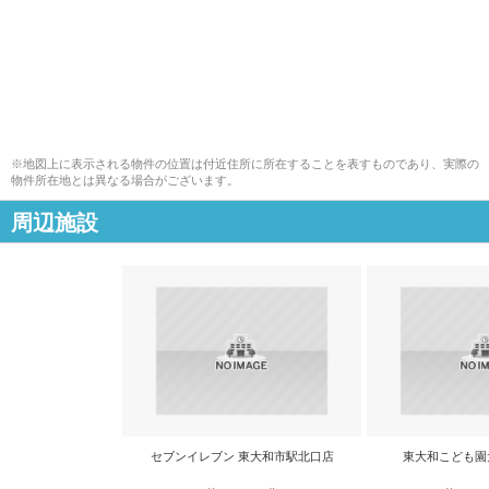
※地図上に表示される物件の位置は付近住所に所在することを表すものであり、実際の
物件所在地とは異なる場合がございます。
周辺施設
セブンイレブン 東大和市駅北口店
東大和こども園