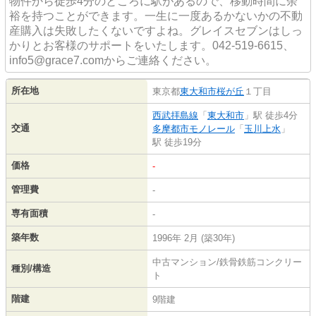
物件から徒歩4分のところに駅があるので、移動時間に余
裕を持つことができます。一生に一度あるかないかの不動
産購入は失敗したくないですよね。グレイスセブンはしっ
かりとお客様のサポートをいたします。042-519-6615、
info5@grace7.comからご連絡ください。
所在地
東京都
東大和市
桜が丘
１丁目
西武拝島線
「
東大和市
」駅 徒歩4分
交通
多摩都市モノレール
「
玉川上水
」
駅 徒歩19分
価格
-
管理費
-
専有面積
-
築年数
1996年 2月 (築30年)
中古マンション/鉄骨鉄筋コンクリー
種別/構造
ト
階建
9階建