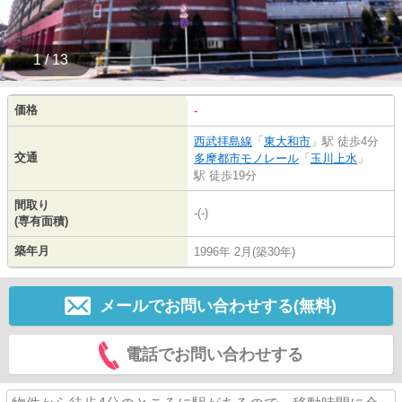
1 / 13
価格
-
西武拝島線
「
東大和市
」駅 徒歩4分
交通
多摩都市モノレール
「
玉川上水
」
駅 徒歩19分
間取り
-(-)
(専有面積)
築年月
1996年 2月(築30年)
メールでお問い合わせする(無料)
電話でお問い合わせする