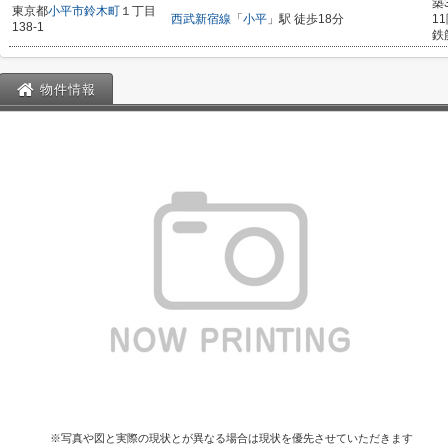
築
東京都
小平市
鈴木町
１丁目
西武新宿線
「
小平
」駅 徒歩18分
1
138-1
鉄
物件情報
※写真や図と実際の現状とが異なる場合は現状を優先させていただきます