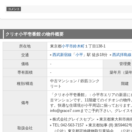
コメント
クリオ小平壱番館
の物件概要
所在地
東京都
小平市
鈴木町
１丁目138-1
西武新宿線
「
小平
」駅 徒歩18分
西武拝島線
交通
価格
-
管理費
専有面積
-
築年月（築
中古マンション / 鉄筋コンク
種別/構造
階建
リート
「クリオ小平壱番館」：小平市エリアの新居に
古マンションです。11階建てのイチオシの物
備考
す。快適な住環境が小平周辺に揃っております。見学は
info@grace7.comまでご予約下さい。グレ
株式会社グレイスセブン
東京都東大和市南街４
TEL:042-563-7157
東京都知事 (8) 第59
取扱会社
（公社）東京都宅地建物取引業協会、 （公社