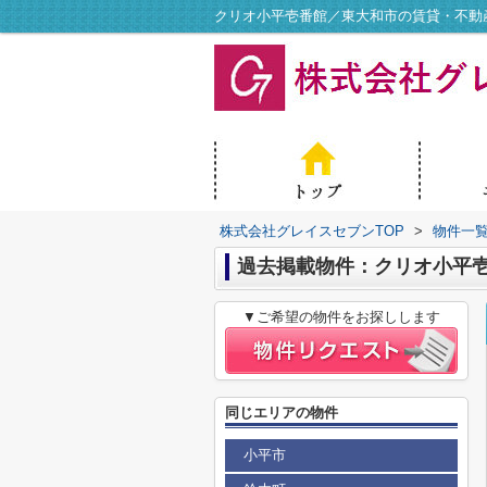
クリオ小平壱番館／東大和市の賃貸・不動
株式会社グレイスセブンTOP
>
物件一
過去掲載物件：クリオ小平
▼ご希望の物件をお探しします
同じエリアの物件
小平市