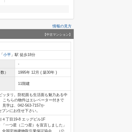
情報の見方
【中古マンション】
「
小平
」駅 徒歩18分
-
年数）
1995年 12月 ( 築30年 )
11階建
ピッタリ。防犯面も生活面も魅力ある中
件。こちらの物件はエレベーター付きで
、042-563-7157か
イスセブンにお任せ下さい。
丁目19-8 エッグビル1F
462号 「一つ星（二つ星）を宣言しました」
）全国宅地建物取引業保証協会、 （公