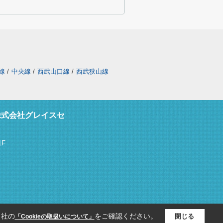
線
/
中央線
/
西武山口線
/
西武狭山線
株式会社グレイスセ
F
当社の
をご確認ください。
閉じる
「Cookieの取扱いについて」