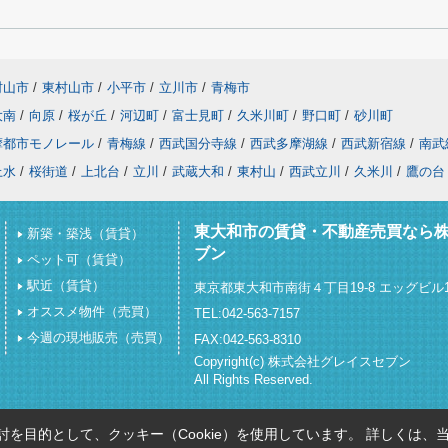
村山市
/
東村山市
/
小平市
/
立川市
/
青梅市
大南
/
向原
/
桜が丘
/
河辺町
/
富士見町
/
久米川町
/
野口町
/
砂川町
摩都市モノレール
/
青梅線
/
西武国分寺線
/
西武多摩湖線
/
西武新宿線
/
南武
上水
/
桜街道
/
上北台
/
立川
/
武蔵大和
/
東村山
/
西武立川
/
久米川
/
鷹の台
東大和市の賃貸・不動産売買なら
新築・築浅（賃貸）
ブン
ペット可（賃貸）
駅近（賃貸）
東京都東大和市南街４丁目19-8 エッグビル1
オススメ物件（売買）
TEL:042-563-7157
今週の現地販売（売買）
FAX:042-563-8310
Copyright(c) 株式会社グレイスセブン
All Rights Reserved.
を目的として、クッキー（Cookie）を使用しています。
詳しくは、