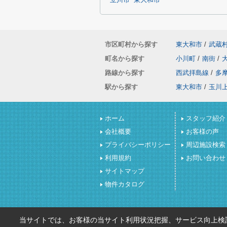
立川市
東大和市
市区町村から探す
東大和市
/
武蔵
町名から探す
小川町
/
南街
/
路線から探す
西武拝島線
/
多
駅から探す
東大和市
/
玉川
ホーム
スタッフ紹介
会社概要
お客様の声
プライバシーポリシー
周辺施設検索
利用規約
お問い合わせ
サイトマップ
物件カタログ
当サイトでは、お客様の当サイト利用状況把握、サービス向上検討