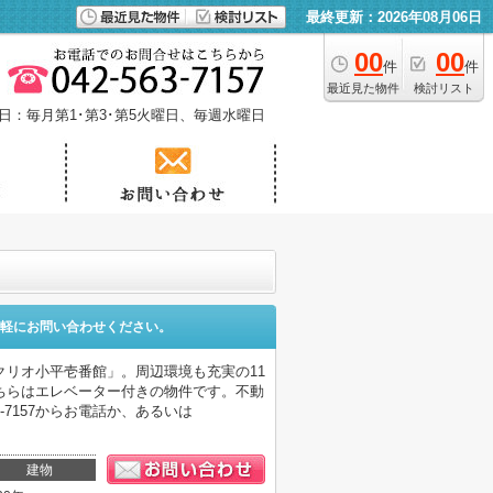
最終更新：2026年08月06日
00
00
件
件
最近見た物件
検討リスト
日：毎月第1･第3･第5火曜日、毎週水曜日
軽にお問い合わせください。
リオ小平壱番館」。周辺環境も充実の11
ちらはエレベーター付きの物件です。不動
-7157からお電話か、あるいは
建物