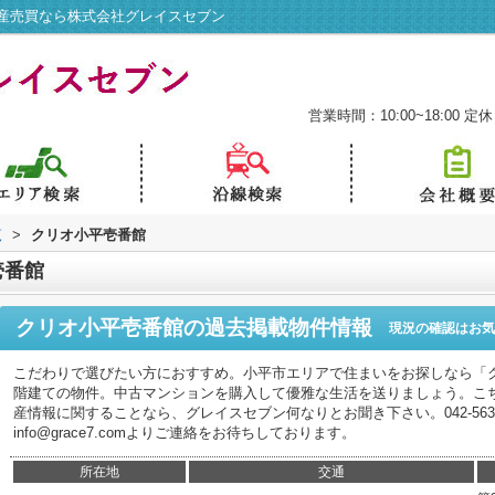
産売買なら株式会社グレイスセブン
営業時間：10:00~18:00
定休
覧
>
クリオ小平壱番館
壱番館
クリオ小平壱番館
の過去掲載物件情報
現況の確認はお気
こだわりで選びたい方におすすめ。小平市エリアで住まいをお探しなら「ク
階建ての物件。中古マンションを購入して優雅な生活を送りましょう。こ
産情報に関することなら、グレイスセブン何なりとお聞き下さい。042-563
info@grace7.comよりご連絡をお待ちしております。
所在地
交通