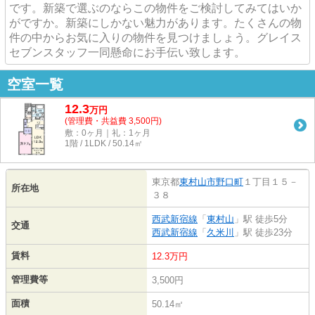
です。新築で選ぶのならこの物件をご検討してみてはいか
がですか。新築にしかない魅力があります。たくさんの物
件の中からお気に入りの物件を見つけましょう。グレイス
セブンスタッフ一同懸命にお手伝い致します。
空室一覧
12.3
万
円
(管理費・共益費 3,500円)
敷：0ヶ月｜礼：1ヶ月
1階 / 1LDK / 50.14㎡
東京都
東村山市
野口町
１丁目１５－
所在地
３８
西武新宿線
「
東村山
」駅 徒歩5分
交通
西武新宿線
「
久米川
」駅 徒歩23分
賃料
12.3万円
管理費等
3,500円
面積
50.14㎡