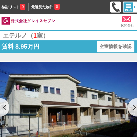
0
0
検討リスト
最近見た物件
お問合せ
エテルノ（
1
室）
賃料
8.95万円
空室情報を確認