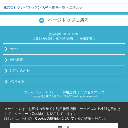
株式会社グレイスセブンTOP
>
物件一覧
>
エテルノ
ページトップに戻る
営業時間:10:00~18:00
定休日:毎月第1･第3･第5火曜日、毎週水曜日
ホーム
会社概要
お問い合わせ
PCサイト
プライバシーポリシー
利用規約
｜アクセスマップ
｜
Copyright(c) 株式会社グレイスセブン All rights reserved.
当サイトでは、お客様の当サイト利用状況把握、サービス向上検討を目的と
して、クッキー（Cookie）を使用しています。
詳しくは、当社の
「Cookieの取扱いについて」
をご確認ください。
閉じる