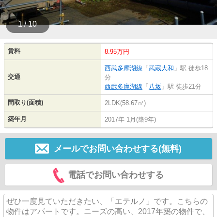
1 / 10
賃料
8.95万円
西武多摩湖線
「
武蔵大和
」駅 徒歩18
交通
分
西武多摩湖線
「
八坂
」駅 徒歩21分
間取り(面積)
2LDK(58.67㎡)
築年月
2017年 1月(築9年)
メールでお問い合わせする(無料)
電話でお問い合わせする
ぜひ一度見ていただきたい、「エテルノ」です。こちらの
物件はアパートです。ニーズの高い、2017年築の物件で、