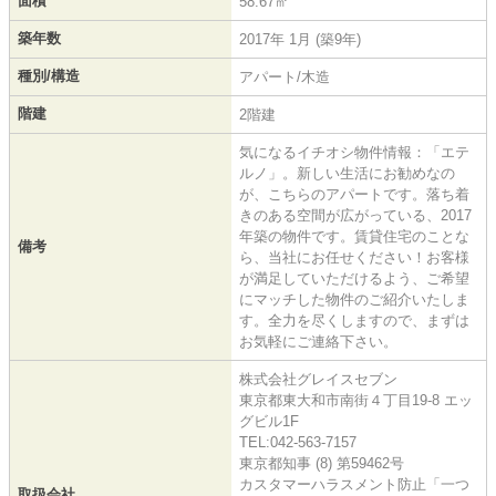
面積
58.67㎡
築年数
2017年 1月 (築9年)
種別/構造
アパート/木造
階建
2階建
気になるイチオシ物件情報：「エテ
ルノ」。新しい生活にお勧めなの
が、こちらのアパートです。落ち着
きのある空間が広がっている、2017
年築の物件です。賃貸住宅のことな
備考
ら、当社にお任せください！お客様
が満足していただけるよう、ご希望
にマッチした物件のご紹介いたしま
す。全力を尽くしますので、まずは
お気軽にご連絡下さい。
株式会社グレイスセブン
東京都東大和市南街４丁目19-8 エッ
グビル1F
TEL:042-563-7157
東京都知事 (8) 第59462号
カスタマーハラスメント防止「一つ
取扱会社