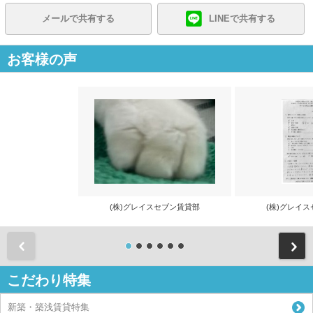
メールで共有する
LINEで共有する
お客様の声
(株)グレイスセブン賃貸部
(株)グレイ
前
こだわり特集
新築・築浅賃貸特集