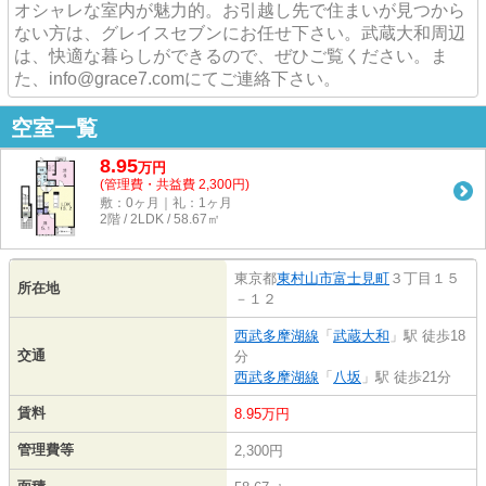
オシャレな室内が魅力的。お引越し先で住まいが見つから
ない方は、グレイスセブンにお任せ下さい。武蔵大和周辺
は、快適な暮らしができるので、ぜひご覧ください。ま
た、info@grace7.comにてご連絡下さい。
空室一覧
8.95
万
円
(管理費・共益費 2,300円)
敷：0ヶ月｜礼：1ヶ月
2階 / 2LDK / 58.67㎡
東京都
東村山市
富士見町
３丁目１５
所在地
－１２
西武多摩湖線
「
武蔵大和
」駅 徒歩18
交通
分
西武多摩湖線
「
八坂
」駅 徒歩21分
賃料
8.95万円
管理費等
2,300円