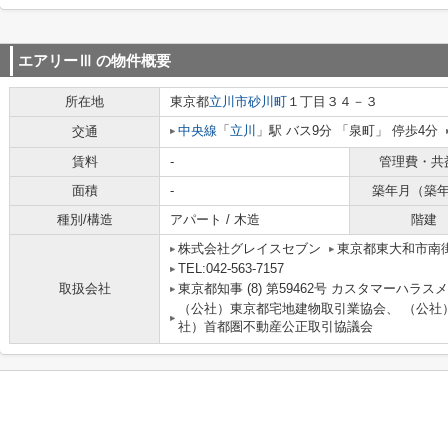
エアリーⅢ
の物件概要
所在地
東京都
立川市
砂川町
１丁目３４－３
中央線
「
立川
」駅 バス9分 「泉町」 停歩4分
交通
賃料
-
管理費・共
面積
-
築年月（築
種別/構造
アパート / 木造
階建
株式会社グレイスセブン
東京都東大和市南街４
TEL:042-563-7157
取扱会社
東京都知事 (8) 第59462号 カスタマーハ
（公社）東京都宅地建物取引業協会、 （公社
社）首都圏不動産公正取引協議会