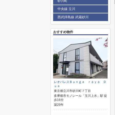
砂川町
中央線 立川
西武拝島線 武蔵砂川
おすすめ物件
レオパレスＢｕｎｇａ ｒａｙａ Ｄ
ｕａ
東京都立川市砂川町７丁目
多摩都市モノレール「玉川上水」駅 徒
歩16分
築29年