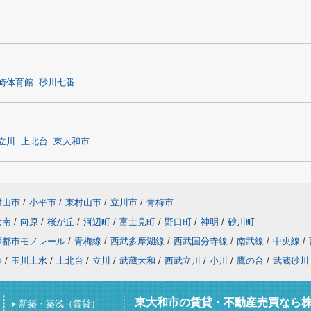
崎体育館
砂川七番
立川
上北台
東大和市
村山市
/
小平市
/
東村山市
/
立川市
/
青梅市
大南
/
向原
/
桜が丘
/
河辺町
/
富士見町
/
野口町
/
神明
/
砂川町
摩都市モノレール
/
青梅線
/
西武多摩湖線
/
西武国分寺線
/
南武線
/
中央線
/
道
/
玉川上水
/
上北台
/
立川
/
武蔵大和
/
西武立川
/
小川
/
鷹の台
/
武蔵砂川
東大和市の賃貸・不動産売買なら
新築・築浅（賃貸）