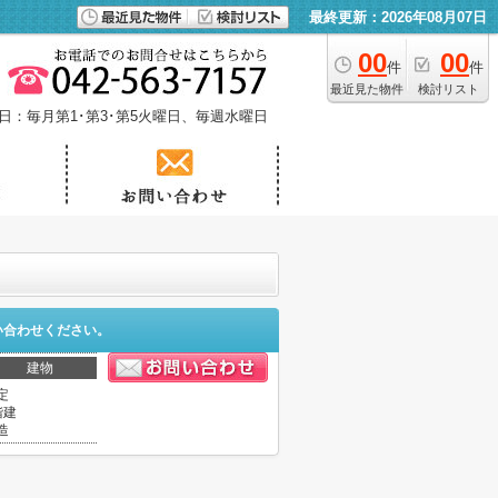
最終更新：2026年08月07日
00
00
件
件
最近見た物件
検討リスト
日：毎月第1･第3･第5火曜日、毎週水曜日
い合わせください。
建物
定
階建
造