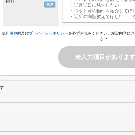
内容
任意
※
利用規約
及び
プライバシーポリシー
を必ずお読みください。左記内容に同
さい。
未入力項目がありま
す
市