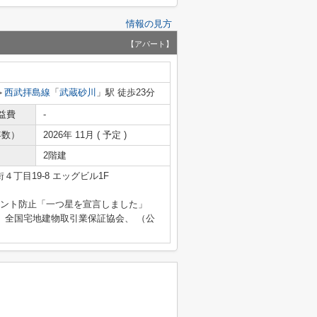
情報の見方
【アパート】
西武拝島線
「
武蔵砂川
」駅 徒歩23分
益費
-
年数）
2026年 11月 ( 予定 )
2階建
丁目19-8 エッグビル1F
ラスメント防止「一つ星を宣言しました」
）全国宅地建物取引業保証協会、 （公