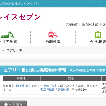
なら株式会社グレイスセブン
営業時間：10:00~18:00
定休
覧
>
エアリーⅢ
エアリーⅢ
の過去掲載物件情報
現況の確認はお気軽にお問
所在地
交通
予
東京都
立川市
砂川町
１丁目３
中央線
「
立川
」駅 バス9分 「泉町」 停歩4分
2
４－３
西武拝島線
「
武蔵砂川
」駅 徒歩23分
木
物件情報