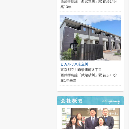
西武拝島線「西武立川」駅 徒歩14分
築13年
ヒカルサ東京立川
東京都立川市砂川町８丁目
西武拝島線「武蔵砂川」駅 徒歩13分
築1年未満