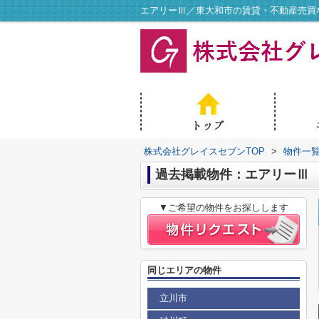
エアリーⅢ／東大和市の賃貸・不動産売買
株式会社グレイスセブンTOP
>
物件一
過去掲載物件：エアリーⅢ
▼ご希望の物件をお探しします
同じエリアの物件
立川市