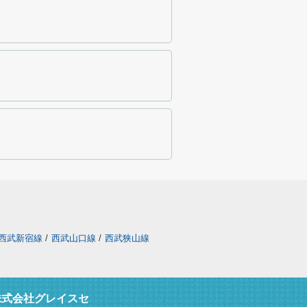
西武新宿線
/
西武山口線
/
西武狭山線
株式会社グレイスセ