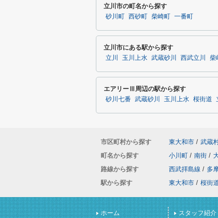
立川市の町名から探す
砂川町
西砂町
柴崎町
一番町
立川市にある駅から探す
立川
玉川上水
武蔵砂川
西武立川
柴
エアリーⅢ周辺の駅から探す
砂川七番
武蔵砂川
玉川上水
桜街道
市区町村から探す
東大和市
/
武蔵
町名から探す
小川町
/
南街
/
路線から探す
西武拝島線
/
多
駅から探す
東大和市
/
桜街
ホーム
スタッフ紹介