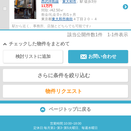
西武拝島線
「
東大和市
」駅 徒歩3分
11万円
間取:
-/42.50㎡
敷金/礼金:
0ヶ月/1ヶ月
東京都
東大和市
南街
４丁目２０－４
駅から近く、事務所、店舗とどちらでも可能です♪
該当公開件数
1
件
1-1
件表示
チェックした物件をまとめて
検討リストに追加
お問い合わせ
さらに条件を絞り込む
物件リクエスト
ページトップに戻る
営業時間:10:00~18:00
定休日:毎月第1･第3･第5火曜日、毎週水曜日