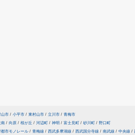
村山市
/
小平市
/
東村山市
/
立川市
/
青梅市
大南
/
向原
/
桜が丘
/
河辺町
/
神明
/
富士見町
/
砂川町
/
野口町
摩都市モノレール
/
青梅線
/
西武多摩湖線
/
西武国分寺線
/
南武線
/
中央線
/