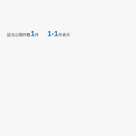
1
1-1
該当公開件数
件
件表示