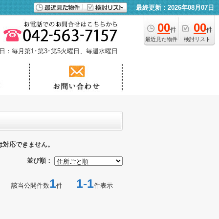
最終更新：2026年08月07日
00
00
件
件
最近見た物件
検討リスト
日：毎月第1･第3･第5火曜日、毎週水曜日
は対応できません。
並び順：
1
1-1
該当公開件数
件
件表示