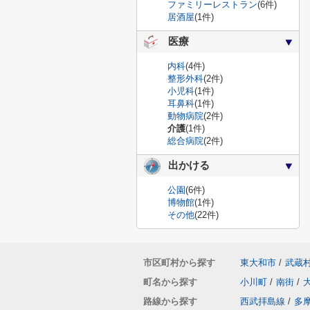
ファミリーレストラン
(6件)
居酒屋
(1件)
医療
内科
(4件)
整形外科
(2件)
小児科
(1件)
耳鼻科
(1件)
動物病院
(2件)
介護
(1件)
総合病院
(2件)
出かける
公園
(6件)
博物館
(1件)
その他
(22件)
市区町村から探す
東大和市
/
武蔵
町名から探す
小川町
/
南街
/
路線から探す
西武拝島線
/
多