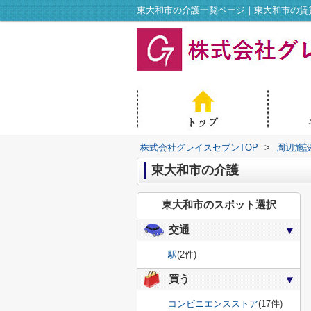
東大和市の介護一覧ページ｜東大和市の賃
株式会社グレイスセブンTOP
>
周辺施
東大和市の介護
東大和市のスポット選択
交通
駅
(2件)
買う
コンビニエンスストア
(17件)