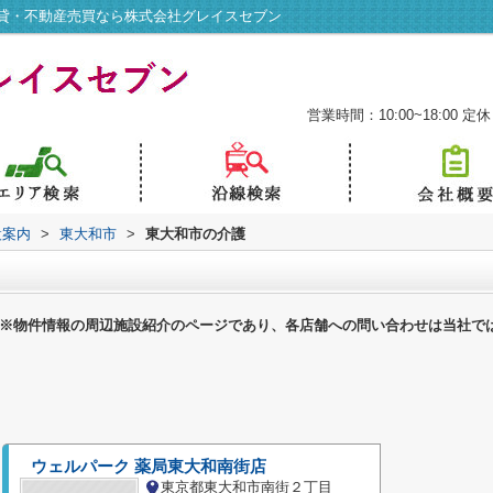
貸・不動産売買なら株式会社グレイスセブン
営業時間：10:00~18:00
定休
設案内
>
東大和市
>
東大和市の介護
※物件情報の周辺施設紹介のページであり、各店舗への問い合わせは当社で
ウェルパーク 薬局東大和南街店
東京都東大和市南街２丁目